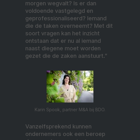
morgen wegvalt? Is er dan
voldoende vastgelegd en
geprofessionaliseerd? Iemand
die de taken overneemt? Met dit
soort vragen kan het inzicht
ontstaan dat er nu al iemand
naast diegene moet worden
gezet die de zaken aanstuurt.”
Karin Spook, partner M&A bij BDO.
Vanzelfsprekend kunnen
ondernemers ook een beroep