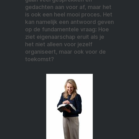
gedachten aan voor af, maar het
is ook een heel mooi proces. Het
kan namelijk een antwoord geven
op de fundamentele vraag: Hoe
ziet eigenaarschap eruit als je
het niet alleen voor jezelf
organiseert, maar ook voor de
toekomst?