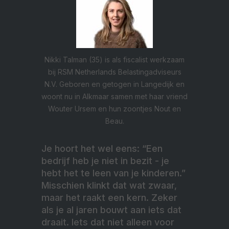
Nikki Talman (35) is als fiscalist werkzaam
bij RSM Netherlands Belastingadviseurs
N.V. Geboren en getogen in Langedijk en
woont nu in Alkmaar samen met haar vriend
Wouter Ursem en hun zoontjes Nout en
Beau.
Je hoort het wel eens: “Een
bedrijf heb je niet in bezit - je
hebt het te leen van je kinderen.”
Misschien klinkt dat wat zwaar,
maar het raakt een kern. Zeker
als je al jaren bouwt aan iets dat
draait. Iets dat niet alleen voor