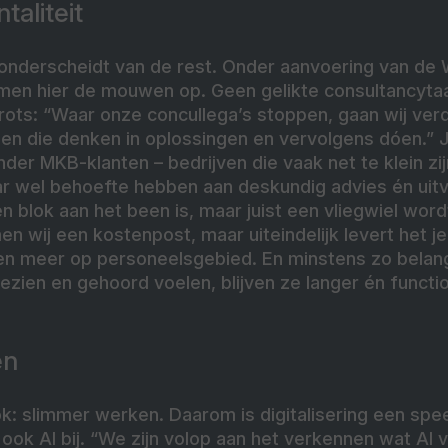
taliteit
onderscheidt van de rest. Onder aanvoering van de 
t men hier de mouwen op. Geen gelikte consultancyta
ots: “Waar onze concullega’s stoppen, gaan wij verde
 die denken in oplossingen en vervolgens dóen.” J
onder MKB-klanten – bedrijven die vaak net te klein zi
ar wel behoefte hebben aan deskundig advies én uitv
en blok aan het been is, maar juist een vliegwiel word
en wij een kostenpost, maar uiteindelijk levert het je 
n meer op personeelsgebied. En minstens zo belangri
zien en gehoord voelen, blijven ze langer én functi
en
k: slimmer werken. Daarom is digitalisering een sp
t ook AI bij. “We zijn volop aan het verkennen wat AI 