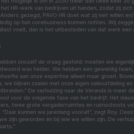
 het mogelijk is om in 2030 meer dan twee keer zo gr
 het HR-werk van bedrijven uit handen, zodat zij zic
n. Anders gezegd, PAVO HR doet wat zij niet willen en
lledig op hun corebusiness kunnen richten. Wij zeggen
allast voelt, dan is het uitbesteden van dat werk een
m
ebben onszelf de vraag gesteld: moeten we eigenlij
twoord was helder. We hebben een geweldig team, on
hoefte aan onze expertise alleen maar groeit. Bovend
a, we blijven zaaien met onze eigen salesafdeling en
uitbreiden.” De verhuizing naar de Veranda is meer d
bool voor de volgende fase van het bedrijf. Het ni
mers, twee grote vergaderruimtes en ruimschoots v
 “Daar kunnen we jarenlang vooruit”, zegt Roy. Cees:
we zijn geworden én bij wie we willen zijn. De verhui
arts.”