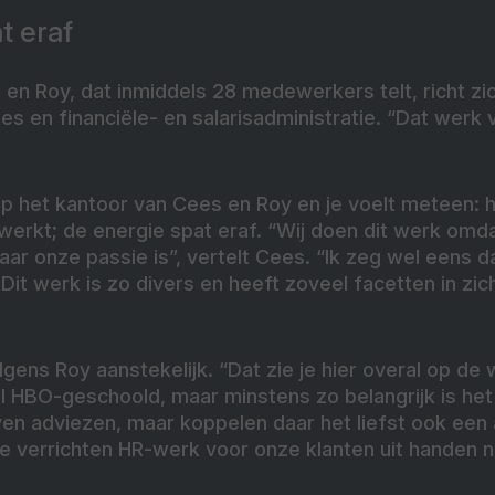
t eraf
 en Roy, dat inmiddels 28 medewerkers telt, richt zich
es en financiële- en salarisadministratie. “Dat werk v
 het kantoor van Cees en Roy en je voelt meteen: 
werkt; de energie spat eraf. “Wij doen dit werk omd
ar onze passie is”, vertelt Cees. “Ik zeg wel eens dat
Dit werk is zo divers en heeft zoveel facetten in zic
lgens Roy aanstekelijk. “Dat zie je hier overal op de
 HBO-geschoold, maar minstens zo belangrijk is het 
ven adviezen, maar koppelen daar het liefst ook een 
te verrichten HR-werk voor onze klanten uit handen 