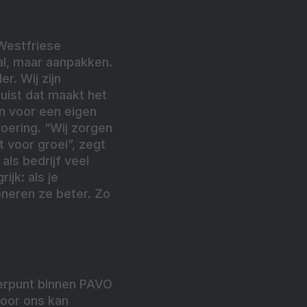
Westfriese
al, maar aanpakken.
r. Wij zijn
uist dat maakt het
jn voor een eigen
oering. “Wij zorgen
t voor groei”, zegt
als bedrijf veel
jk: als je
oneren ze beter. Zo
eerpunt binnen PAVO
voor ons kan