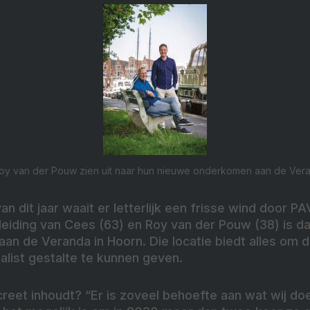
Roy van der Pouw zien uit naar hun nieuwe onderkomen aan de Vera
n dit jaar waait er letterlijk een frisse wind door P
 leiding van Cees (63) en Roy van der Pouw (38) is d
an de Veranda in Hoorn. Die locatie biedt alles om d
alist gestalte te kunnen geven.
reet inhoudt? “Er is zoveel behoefte aan wat wij do