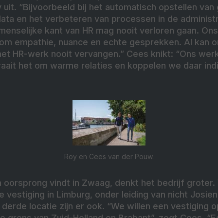
 uit. “Bijvoorbeeld bij het automatisch opstellen va
ata en het verbeteren van processen in de administr
 menselijke kant van HR mag nooit verloren gaan. On
om empathie, nuance en echte gesprekken. AI kan 
et HR-werk nooit vervangen.” Cees knikt: “Ons werk i
ait het om warme relaties en koppelen we daar ind
Roy en Cees van der Pouw.
oorsprong vindt in Zwaag, denkt het bedrijf groter.
vestiging in Limburg, onder leiding van nicht Josie
derde locatie zijn er ook. “We willen een vestiging 
e grens van Zuid-Holland en Brabant”, zegt Cees. “E