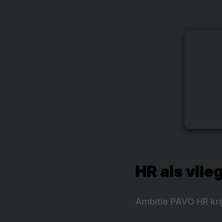
HR als vlie
Ambitie PAVO HR kri