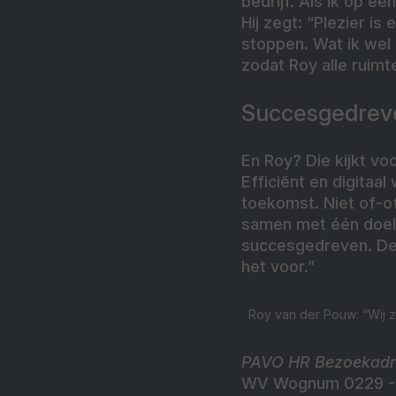
bedrijf. Als ik op e
Hij zegt: “Plezier is
stoppen. Wat ik wel 
zodat Roy alle ruimte
Succesgedrev
En Roy? Die kijkt v
Efficiënt en digitaa
toekomst. Niet of-of
samen met één doel:
succesgedreven. De 
het voor.”
Roy van der Pouw: “Wij zo
PAVO HR Bezoekadre
WV Wognum 0229 -