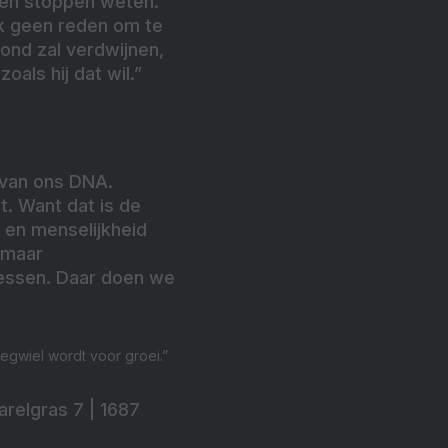
geen stoppen weten.
 ik geen reden om te
ond zal verdwijnen,
oals hij dat wil.”
 van ons DNA.
t. Want dat is de
e en menselijkheid
 maar
cessen. Daar doen we
iegwiel wordt voor groei.”
arelgras 7 | 1687