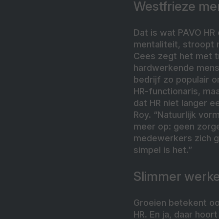
Westfrieze men
Dat is wat PAVO HR 
mentaliteit, stroop
Cees zegt het met tr
hardwerkende mensen
bedrijf zo populair 
HR-functionaris, ma
dat HR niet langer e
Roy. “Natuurlijk vorm
meer op: geen zorge
medewerkers zich ge
simpel is het.”
Slimmer werk
Groeien betekent oo
HR. En ja, daar hoor