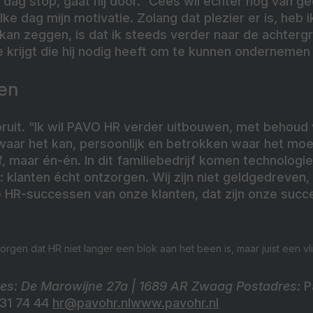
en dag stop, gaat hij door.” Cees wil echter nog van 
 elke dag mijn motivatie. Zolang dat plezier er is, heb
kan zeggen, is dat ik steeds verder naar de achtergr
 krijgt die hij nodig heeft om te kunnen ondernemen z
en
ooruit. “Ik wil PAVO HR verder uitbouwen, met behoud
l waar het kan, persoonlijk en betrokken waar het moe
, maar én-én. In dit familiebedrijf komen technologi
 klanten écht ontzorgen. Wij zijn niet geldgedreven,
HR-successen van onze klanten, dat zijn onze suc
rgen dat HR niet langer een blok aan het been is, maar juist een vl
s: De Marowijne 27a | 1689 AR Zwaag Postadres:
P
31 74 44
hr@pavohr.nlwww.pavohr.nl