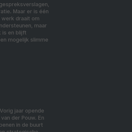
n gespreksverslagen,
atie. Maar er is één
s werk draait om
ondersteunen, maar
s en blijft
ien mogelijk slimme
 Vorig jaar opende
n van der Pouw. En
openen in de buurt
en strategische