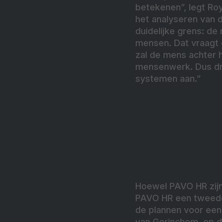
betekenen”, legt Roy
het analyseren van d
duidelijke grens: de
mensen. Dat vraagt 
zal de mens achter h
mensenwerk. Dus dra
systemen aan.”
Hoewel PAVO HR zijn 
PAVO HR een tweede 
de plannen voor een 
van Gorinchem, op d