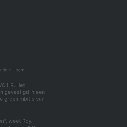
nda in Hoorn.
AVO HR. Het
an gevestigd in een
e groeiambitie van
en”, weet Roy.