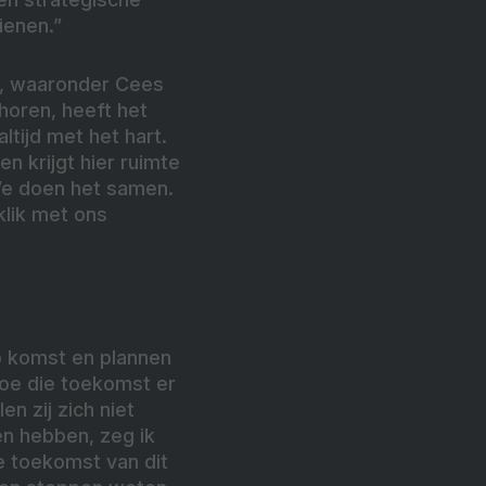
ienen.”
ar, waaronder Cees
horen, heeft het
ltijd met het hart.
n krijgt hier ruimte
 We doen het samen.
klik met ons
p komst en plannen
 Hoe die toekomst er
n zij zich niet
n hebben, zeg ik
e toekomst van dit