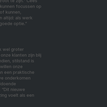
oot te zijn.” Cees
h kunnen focussen op
/of kunnen,
 altijd: als werk
 goede optie.”
k wel groter
ze klanten zijn blij
ien, stilstand is
 willen onze
an een praktische
euwe onderkomen
oldoende
 “Dit nieuwe
zing voelt als een