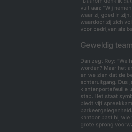
“Daarom denk ik dat
vult aan: “Wij nemen
waar zij goed in zij
waardoor zij zich vo
voor bedrijven als b
Geweldig tea
Dan zegt Roy: “We h
worden? Maar het an
en we zien dat de be
achteruitgang. Dus j
klantenportefeuille 
stap. Het staat sym
biedt vijf spreekka
parkeergelegenheid.
kantoor past bij wie 
grote sprong voorwa