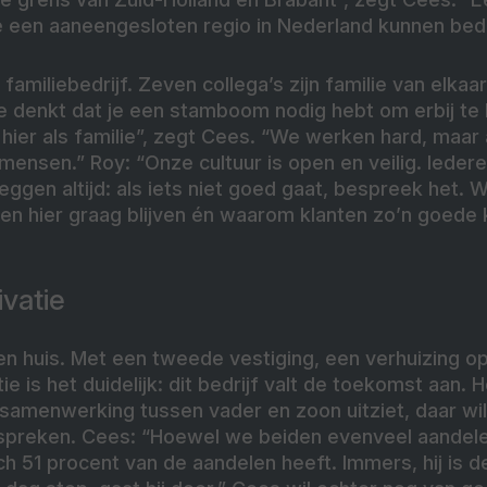
 een aaneengesloten regio in Nederland kunnen bed
familiebedrijf. Zeven collega’s zijn familie van elka
e denkt dat je een stamboom nodig hebt om erbij te 
 hier als familie”, zegt Cees. “We werken hard, maar a
nsen.” Roy: “Onze cultuur is open en veilig. Iederee
ggen altijd: als iets niet goed gaat, bespreek het.
n hier graag blijven én waarom klanten zo’n goede 
ivatie
en huis. Met een tweede vestiging, een verhuizing o
ie is het duidelijk: dit bedrijf valt de toekomst aan.
samenwerking tussen vader en zoon uitziet, daar wille
spreken. Cees: “Hoewel we beiden evenveel aandele
h 51 procent van de aandelen heeft. Immers, hij is d