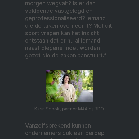
morgen wegvalt? Is er dan
voldoende vastgelegd en
geprofessionaliseerd? Iemand
die de taken overneemt? Met dit
soort vragen kan het inzicht
ontstaan dat er nu al iemand
naast diegene moet worden
gezet die de zaken aanstuurt.”
Karin Spook, partner M&A bij BDO.
Vanzelfsprekend kunnen
ondernemers ook een beroep