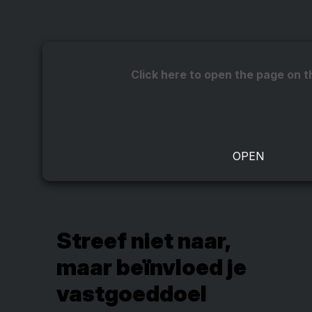
Click here to open the page on t
Streef niet naar,
maar beïnvloed je
vastgoeddoel