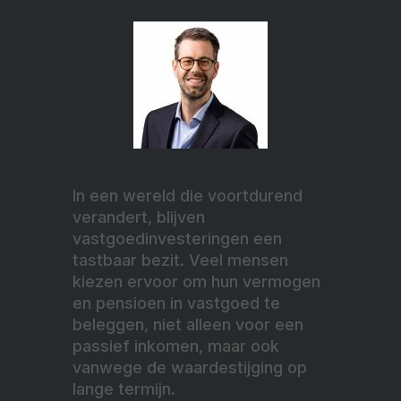
In een wereld die voortdurend
verandert, blijven
vastgoedinvesteringen een
tastbaar bezit. Veel mensen
kiezen ervoor om hun vermogen
en pensioen in vastgoed te
beleggen, niet alleen voor een
passief inkomen, maar ook
vanwege de waardestijging op
lange termijn.