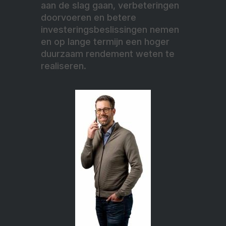
aan de slag gaan, verbeteringen
doorvoeren en betere
investeringsbeslissingen nemen
en op lange termijn een hoger
duurzaam rendement weten te
realiseren.