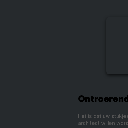
Ontroeren
Het is dat uw stukje
architect willen wor