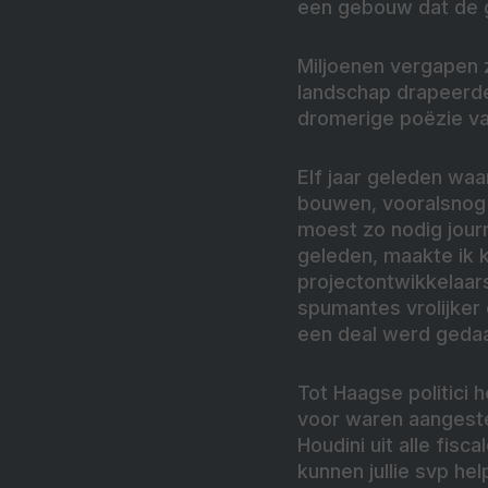
een gebouw dat de g
Miljoenen vergapen 
landschap drapeerde
dromerige poëzie va
Elf jaar geleden waa
bouwen, vooralsnog 
moest zo nodig journ
geleden, maakte ik 
projectontwikkelaar
spumantes vrolijker 
een deal werd geda
Tot Haagse politici
voor waren aangeste
Houdini uit alle fisc
kunnen jullie svp he