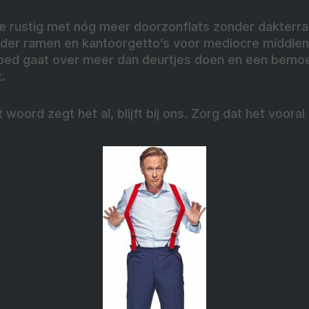
e rustig met nóg meer doorzonflats zonder dakterra
nder ramen en kantoorgetto’s voor mediocre middle
oed gaat over meer dan deurtjes doen en een bemo
.
woord zegt het al, blijft bij ons. Zorg dat het vooral