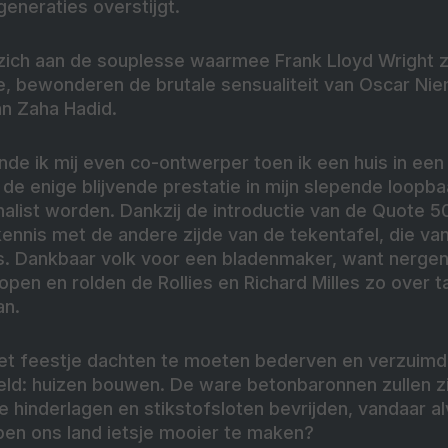
eneraties overstijgt.
zich aan de souplesse waarmee Frank Lloyd Wright zij
, bewonderen de brutale sensualiteit van Oscar Ni
n Zaha Hadid.
nde ik mij even co-ontwerper toen ik een huis in een r
de enige blijvende prestatie in mijn slepende loopba
alist worden. Dankzij de introductie van de Quote 5
kennis met de andere zijde van de tekentafel, die va
s. Dankbaar volk voor een bladenmaker, want nergen
open en rolden de Rollies en Richard Milles zo over t
an.
 het feestje dachten te moeten bederven en verzuim
ld: huizen bouwen. De ware betonbaronnen zullen zi
ale hinderlagen en stikstofsloten bevrijden, vandaar 
lpen ons land ietsje mooier te maken?