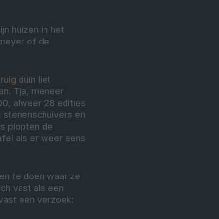
n huizen in het
emeyer of de
uig duin liet
an. Tja, meneer
00, alweer 28 edities
n stenenschuivers en
s plopten de
afel als er weer eens
den te doen waar ze
ch vast als een
alvast een verzoek: