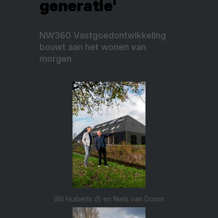
generatie'
NW360 Vastgoedontwikkeling
bouwt aan het wonen van
morgen
Wil Huiberts (l) en Niels van Doorn