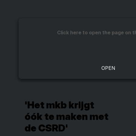
Click here to open the page on t
'Het mkb krijgt
óók te maken met
de CSRD'