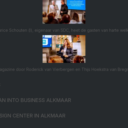
rice Schouten (l), eigenaar van SDC, heet de gasten van harte wel
magazine door Roderick van Vierbergen en Thijs Hoekstra van Bregm
S
AN INTO BUSINESS ALKMAAR
ESIGN CENTER IN ALKMAAR