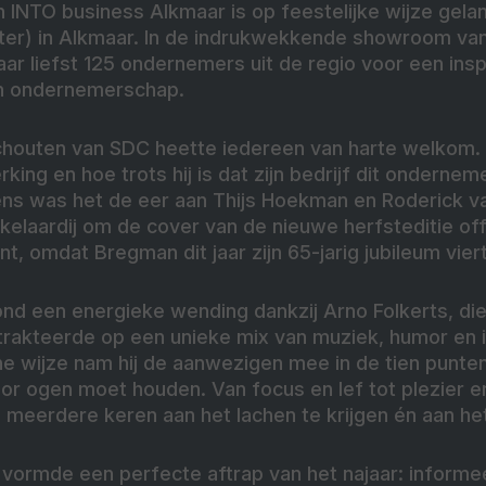
 INTO business Alkmaar is op feestelijke wijze gela
nter) in Alkmaar. In de indrukwekkende showroom van
ar liefst 125 ondernemers uit de regio voor een ins
en ondernemerschap.
houten van SDC heette iedereen van harte welkom. H
ing en hoe trots hij is dat zijn bedrijf dit ondern
ns was het de eer aan Thijs Hoekman en Roderick v
laardij om de cover van de nieuwe herfsteditie offic
, omdat Bregman dit jaar zijn 65-jarig jubileum viert
nd een energieke wending dankzij Arno Folkerts, die
trakteerde op een unieke mix van muziek, humor en in
he wijze nam hij de aanwezigen mee in de tien punten
or ogen moet houden. Van focus en lef tot plezier e
l meerdere keren aan het lachen te krijgen én aan he
 vormde een perfecte aftrap van het najaar: informee