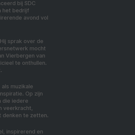
nceerd bij SDC
 het bedrijf
pirerende avond vol
ij sprak over de
emersnetwerk mocht
an Vierbergen van
ieel te onthullen.
.
 als muzikale
spiratie. Op zijn
 die iedere
n veerkracht,
t denken te zetten.
l, inspirerend en