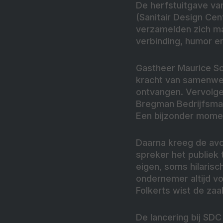
De herfstuitgave van
(Sanitair Design Ce
verzamelden zich ma
verbinding, humor 
Gastheer Maurice Sc
kracht van samenwerk
ontvangen. Vervolge
Bregman Bedrijfsmake
Een bijzonder moment
Daarna kreeg de avo
spreker het publiek 
eigen, soms hilarisc
ondernemer altijd vo
Folkerts wist de zaa
De lancering bij SDC