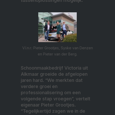
tussenoplossingen mogelijk.”
V.l.n.r.: Pieter Grootjes, Syske van Denzen
en Pieter van der Berg.
Schoonmaakbedrijf Victoria uit
Alkmaar groeide de afgelopen
jaren hard. “We merkten dat
verdere groei en
professionalisering om een
volgende stap vroegen”, vertelt
eigenaar Pieter Grootjes.
“Tegelijkertijd zagen we in de