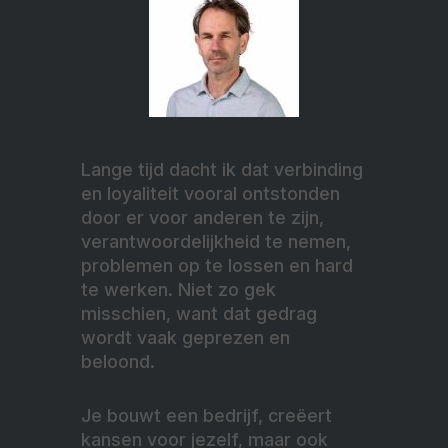
Lange tijd dacht ik dat verbinding
en loyaliteit vooral ontstonden
door er voor anderen te zijn,
verantwoordelijkheid te nemen,
problemen op te lossen en hard
te werken. Niet zo gek
misschien, want dat gedrag
wordt vaak geprezen en
beloond.
Je bouwt een bedrijf, creëert
kansen voor jezelf, maar ook