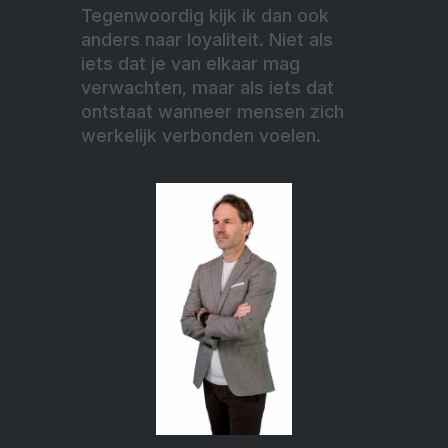
Tegenwoordig kijk ik dan ook
anders naar loyaliteit. Niet als
iets dat je van elkaar mag
verwachten, maar als iets dat
ontstaat wanneer mensen zich
werkelijk verbonden voelen.