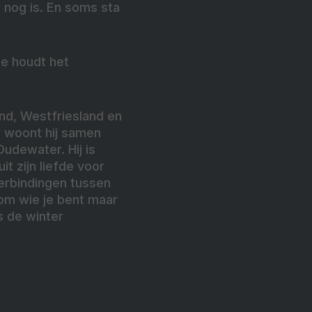
r nog is. En soms sta
je houdt het
nd, Westfriesland en
n woont hij samen
udewater. Hij is
it zijn liefde voor
erbindingen tussen
erom wie je bent maar
ls de winter