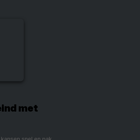
eind met
e kansen snel en pak