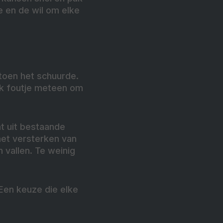
e en de wil om elke
 toen het schuurde.
elk foutje meteen om
mt uit bestaande
n het versterken van
n vallen. Te weinig
 Een keuze die elke