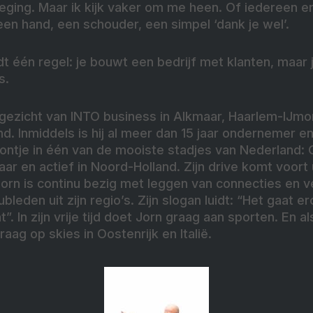
beweging. Maar ik kijk vaker om me heen. Of iedereen e
 een hand, een schouder, een simpel ‘dank je wel’.
ldt één regel: je bouwt een bedrijf met klanten, maar 
s.
 gezicht van INTO business in Alkmaar, Haarlem-IJmo
. Inmiddels is hij al meer dan 15 jaar ondernemer e
ontje in één van de mooiste stadjes van Nederland: O
r en actief in Noord-Holland. Zijn drive komt voort u
rn is continu bezig met leggen van connecties en v
bleden uit zijn regio’s. Zijn slogan luidt: “Het gaat 
”. In zijn vrije tijd doet Jorn graag aan sporten. En a
raag op skies in Oostenrijk en Italië.