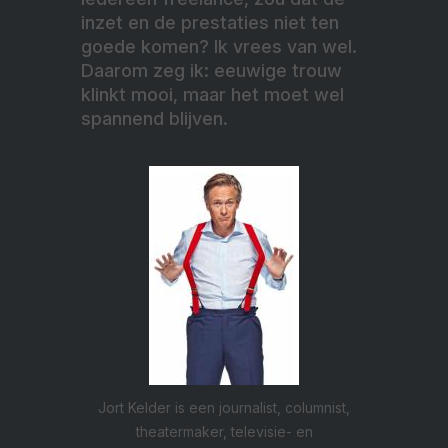
inzet en de prestaties niet ten
goede komen? Ik vrees van wel.
Daarom zeg ik: eeuwige trouw
klinkt mooi, maar het moet wel
spannend blijven.
Jort Kelder is een journalist, columnist,
theatermaker, televisie- en