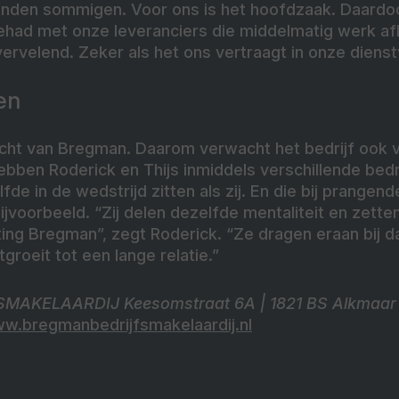
 vinden sommigen. Voor ons is het hoofdzaak. Daard
ehad met onze leveranciers die middelmatig werk afl
vervelend. Zeker als het ons vertraagt in onze dienst
en
cht van Bregman. Daarom verwacht het bedrijf ook ve
ebben Roderick en Thijs inmiddels verschillende bed
de in de wedstrijd zitten als zij. En die bij prangen
ijvoorbeeld. “Zij delen dezelfde mentaliteit en zette
ting Bregman”, zegt Roderick. “Ze dragen eraan bij da
groeit tot een lange relatie.”
AKELAARDIJ Keesomstraat 6A | 1821 BS Alkmaar 0
w.bregmanbedrijfsmakelaardij.nl