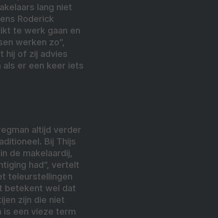
akelaars lang niet
gens Roderick
rikt te werk gaan en
nsen werken zo”,
 hij of zij advies
 als er een keer iets
egman altijd verder
ditioneel. Bij Thijs
n de makelaardij,
htiging had”, vertelt
t teleurstellingen
t betekent wel dat
en zijn die niet
 is een vieze term