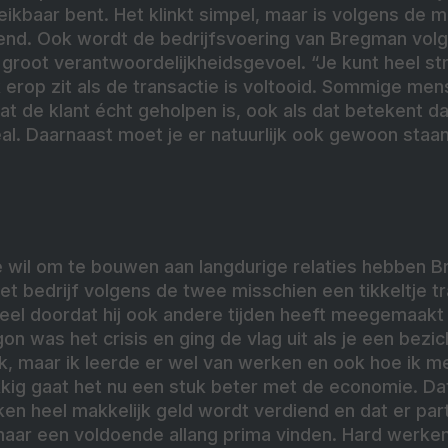
eikbaar bent. Het klinkt simpel, maar is volgens de m
end. Ook wordt de bedrijfsvoering van Bregman vol
groot verantwoordelijkheidsgevoel. “Je kunt
heel st
 erop zit als de transactie is voltooid. Sommige me
 dat de klant écht geholpen is, ook als dat betekent dat
al. Daarnaast moet je er natuurlijk ook gewoon staan
 wil om te bouwen aan langdurige relaties hebben Br
et bedrijf volgens de twee misschien een tikkeltje tra
eel doordat hij ook andere tijden heeft meegemaakt i
gon was het crisis en ging de vlag uit als je een bezic
euk, maar ik leerde er wel van werken en ook hoe ik me
ig gaat het nu een stuk beter met de economie. Da
n heel makkelijk geld wordt verdiend en dat er partij
maar een voldoende allang prima vinden. Hard werken