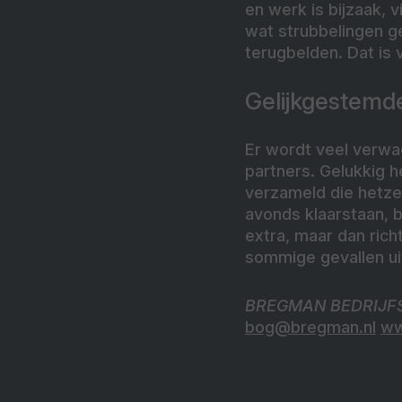
en werk is bijzaak,
wat strubbelingen g
terugbelden. Dat is 
Gelijkgestemd
Er wordt veel verwa
partners. Gelukkig h
verzameld die hetzelf
avonds klaarstaan, b
extra, maar dan rich
sommige gevallen uit
BREGMAN BEDRIJFSM
bog@bregman.nl
ww