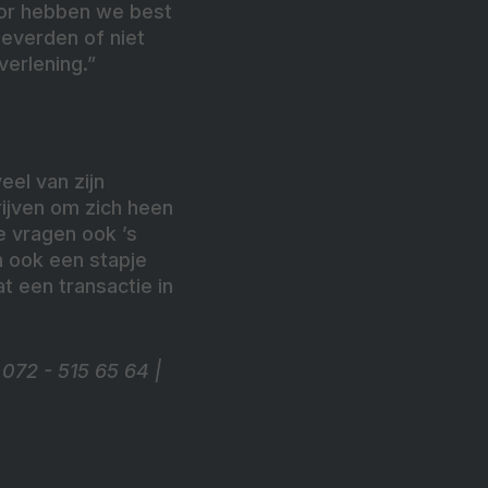
oor hebben we best
everden of niet
verlening.”
el van zijn
rijven om zich heen
de vragen ook ’s
n ook een stapje
t een transactie in
72 - 515 65 64 |