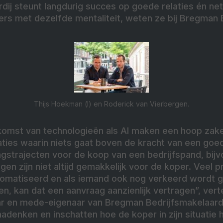
dij steunt langdurig succes op goede relaties én net
rs met dezelfde mentaliteit, weten ze bij Bregman B
Thijs Hoekman (l) en Roderick van Vierbergen.
 komst van technologieën als AI maken een hoop zake
ituaties waarin niets gaat boven de kracht van een goe
ringstrajecten voor de koop van een bedrijfspand, bij
gen zijn niet altijd gemakkelijk voor de koper. Veel p
omatiseerd en als iemand ook nog verkeerd wordt g
n, kan dat een aanvraag aanzienlijk vertragen”, vert
r en mede-eigenaar van Bregman Bedrijfsmakelaardi
nadenken en inschatten hoe de koper in zijn situatie 