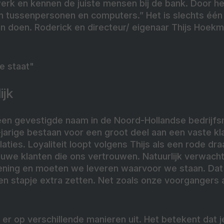
rk en kennen de juiste mensen bij de bank. Door hen
n tussenpersonen en computers.” Het is slechts één
an doen. Roderick en directeur/ eigenaar Thijs Hoek
e staat"
ijk
 een gevestigde naam in de Noord-Hollandse bedrijfs
6-jarige bestaan voor een groot deel aan een vaste k
ties. Loyaliteit loopt volgens Thijs als een rode dra
uwe klanten die ons vertrouwen. Natuurlijk verwach
ening en moeten we leveren waarvoor we staan. Dat
een stapje extra zetten. Net zoals onze voorgangers 
 er op verschillende manieren uit. Het betekent dat je