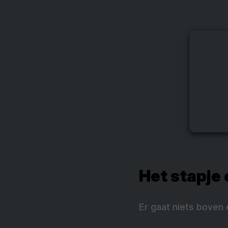
Het stapje
Er gaat niets boven 