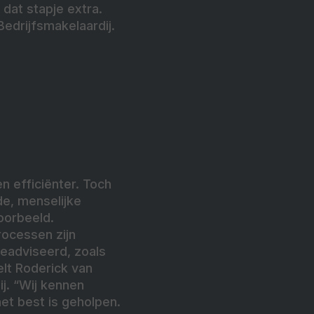
 dat stapje extra.
edrijfsmakelaardij.
n efficiënter. Toch
de, menselijke
voorbeeld.
rocessen zijn
eadviseerd, zoals
elt Roderick van
j. “Wij kennen
het best is geholpen.