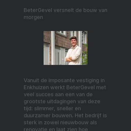
BeterGevel versnelt de bouw van
morgen
Vanuit de imposante vestiging in
Enkhuizen werkt BeterGevel met
veel succes aan een van de
grootste uitdagingen van deze
tijd: slimmer, sneller en
duurzamer bouwen. Het bedrijf is
sterk in zowel nieuwbouw als
renovatie en laat zien hoe