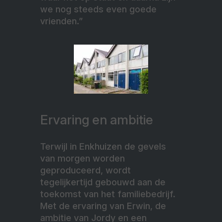
we nog steeds even goede
vrienden.”
Ervaring en ambitie
Terwijl in Enkhuizen de gevels
van morgen worden
geproduceerd, wordt
tegelijkertijd gebouwd aan de
toekomst van het familiebedrijf.
Met de ervaring van Erwin, de
ambitie van Jordy en een