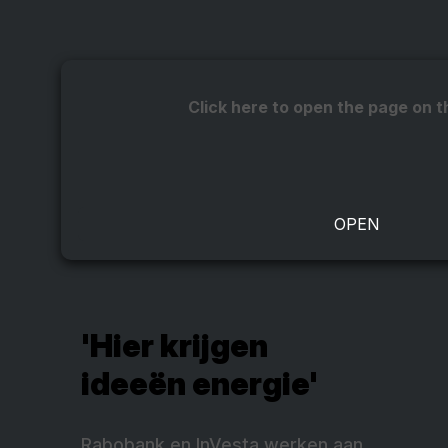
Click here to open the page on t
'Hier krijgen
ideeën energie'
Rabobank en
InVesta werken aan