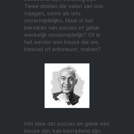
Twee doelen die velen van ons
najagen, soms als iets
onvermijdelijks. Maar is het
bereiken van succes of geluk
werkelijk onvermijdelijk? Of is
het eerder een keuze die we,
bewust of onbewust, maken?
Het idee dat succes en geluk een
keuze zijn, kan bevrijdend zijn.