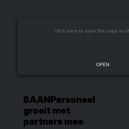
Click here to open the page on t
BAANPersoneel
groeit met
partners mee