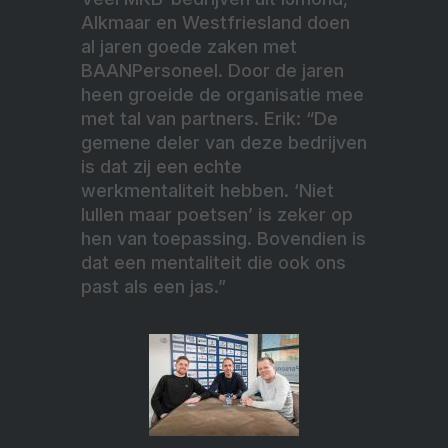
Alkmaar en Westfriesland doen
al jaren goede zaken met
BAANPersoneel. Door de jaren
heen groeide de organisatie mee
met tal van partners. Erik: “De
gemene deler van deze bedrijven
is dat zij een echte
werkmentaliteit hebben. ‘Niet
lullen maar poetsen’ is zeker op
hen van toepassing. Bovendien is
dat een mentaliteit die ook ons
past als een jas.”