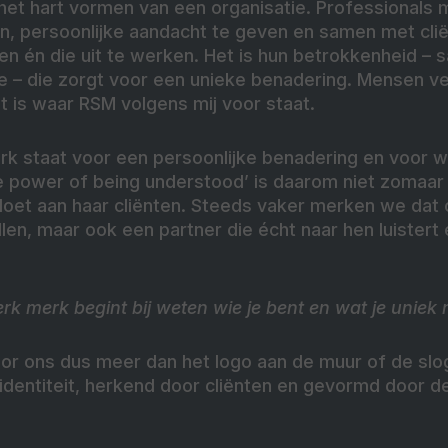
het hart vormen van een organisatie. Professionals 
en, persoonlijke aandacht te geven en samen met cli
en én die uit te werken. Het is hun betrokkenheid –
se – die zorgt voor een unieke benadering. Mensen ve
 is waar RSM volgens mij voor staat.
erk staat voor een persoonlijke benadering en voor 
e power of being understood’ is daarom niet zomaar 
oet aan haar cliënten. Steeds vaker merken we dat cl
len, maar ook een partner die écht naar hen luistert
terk merk begint bij weten wie je bent en wat je uniek
oor ons dus meer dan het logo aan de muur of de slog
dentiteit, herkend door cliënten en gevormd door d