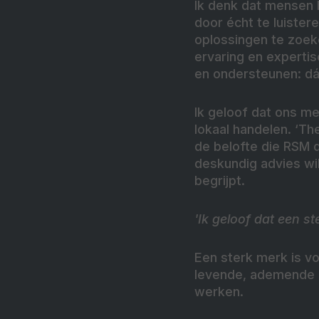
Ik denk dat mensen 
door écht te luister
oplossingen te zoek
ervaring en experti
en ondersteunen: dát
Ik geloof dat ons m
lokaal
handelen. ‘Th
de belofte die RSM d
deskundig advies wil
begrijpt.
'Ik geloof dat een s
Een sterk merk is v
levende, ademende i
werken.