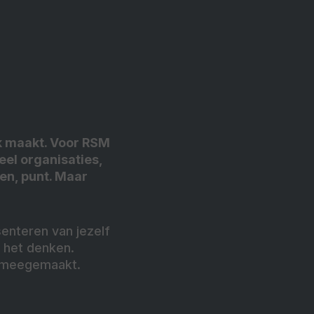
ek maakt. Voor RSM
veel organisaties,
pen, punt. Maar
enteren van jezelf
n het denken.
en meegemaakt.