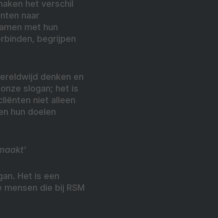
maken het verschil
ënten naar
 samen met hun
rbinden, begrijpen
wereldwijd denken en
onze slogan; het is
iënten niet alleen
 en hun doelen
 maakt'
an. Het is een
e mensen die bij RSM