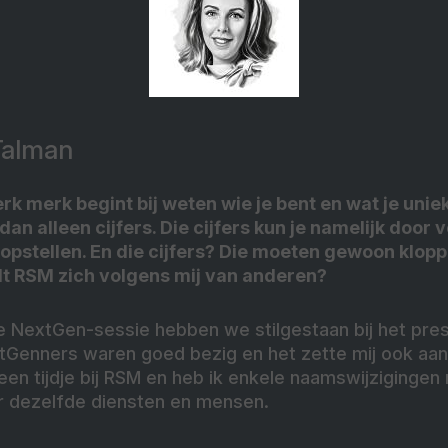
Talman
terk merk begint bij weten wie je bent en wat je uni
an alleen cijfers. Die cijfers kun je namelijk door 
n opstellen. En die cijfers? Die moeten gewoon klop
t RSM zich volgens mij van anderen?
e NextGen-sessie hebben we stilgestaan bij het pres
extGenners waren goed bezig en het zette mij ook aa
 een tijdje bij RSM en heb ik enkele naamswijziging
 dezelfde diensten en mensen.