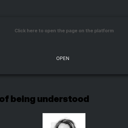
Click here to open the page on the platform
of being understood