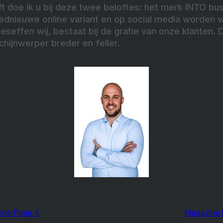
 doe ik u bij deze twee beloftes: het merk INTO busi
ednieuwe online variant en op social media worden wi
seffen wij, bestaat bij de gratie van onze klanten.
chijnwerper breder en feller.
ine Page 4
Magazine 