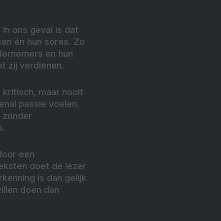
In ons geval is dat
sen én hun sores. Zo
ndernemers en hun
t zij verdienen.
kritisch, maar nooit
enal passie voelen.
t zonder
n.
door een
teksten doet de lezer
kenning is dan gelijk
illen doen dan