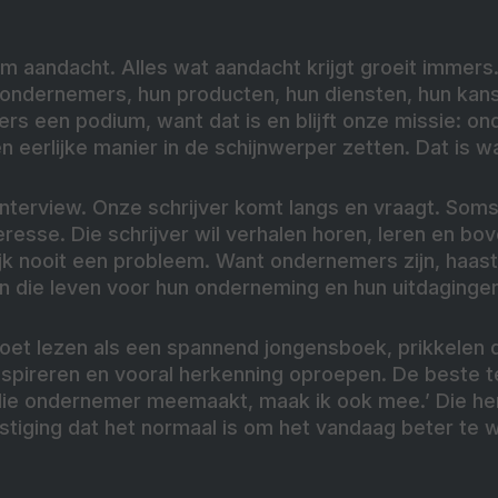
om aandacht. Alles wat aandacht krijgt groeit immers. 
ondernemers, hun producten, hun diensten, hun kan
rs een podium, want dat is en blijft onze missie: o
eerlijke manier in de schijnwerper zetten. Dat is wa
nterview. Onze schrijver komt langs en vraagt. Soms 
resse. Die schrijver wil verhalen horen, leren en bov
lijk nooit een probleem. Want ondernemers zijn, haas
n die leven voor hun onderneming en hun uitdaginge
moet lezen als een spannend jongensboek, prikkelen 
inspireren en vooral herkenning oproepen. De beste 
 die ondernemer meemaakt, maak ik ook mee.’ Die her
tiging dat het normaal is om het vandaag beter te w