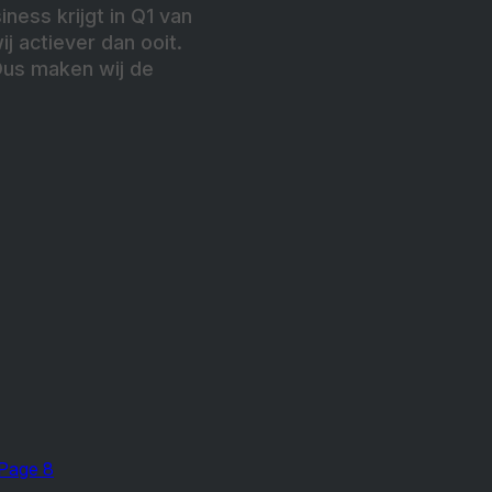
ness krijgt in Q1 van
j actiever dan ooit.
 Dus maken wij de
Page 8