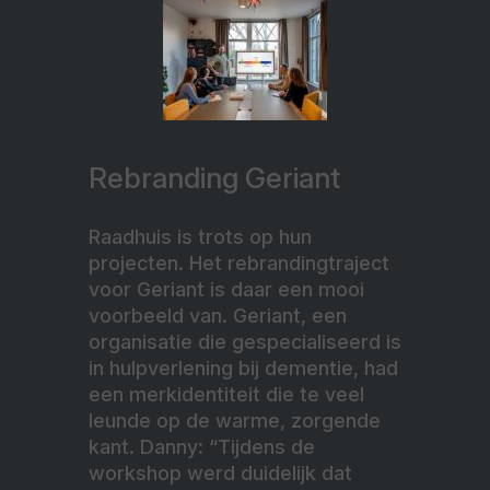
Rebranding Geriant
Raadhuis is trots op hun
projecten. Het rebrandingtraject
voor Geriant is daar een mooi
voorbeeld van. Geriant, een
organisatie die gespecialiseerd is
in hulpverlening bij dementie, had
een merkidentiteit die te veel
leunde op de warme, zorgende
kant. Danny: “Tijdens de
workshop werd duidelijk dat