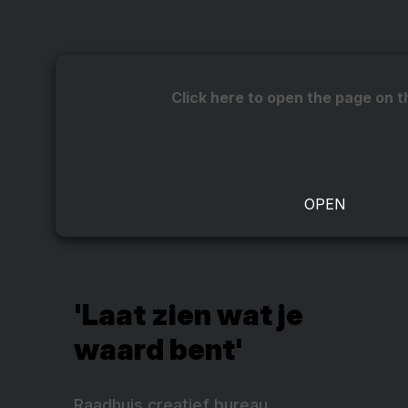
Click here to open the page on t
'Laat zien wat je
waard bent'
Raadhuis creatief bureau,