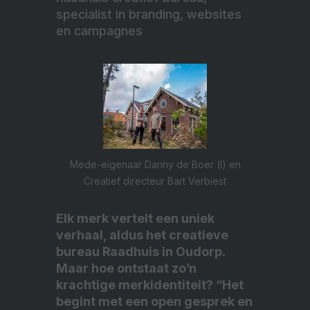
specialist in branding, websites
en campagnes
Mede-eigenaar Danny de Boer (l) en
Creatief directeur Bart Verbiest
Elk merk vertelt een uniek
verhaal, aldus het creatieve
bureau Raadhuis in Oudorp.
Maar hoe ontstaat zo’n
krachtige merkidentiteit? “Het
begint met een open gesprek en