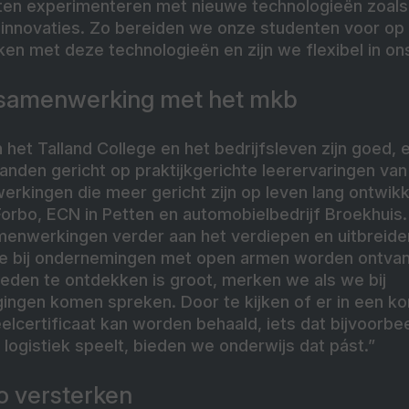
en experimenteren met nieuwe technologieën zoals A
innovaties. Zo bereiden we onze studenten voor o
rken met deze technologieën en zijn we flexibel in on
 samenwerking met het mkb
het Talland College en het bedrijfsleven zijn goed, er
den gericht op praktijkgerichte leerervaringen van 
erkingen die meer gericht zijn op leven lang ontwik
orbo, ECN in Petten en automobielbedrijf Broekhuis.
enwerkingen verder aan het verdiepen en uitbreiden z
e bij ondernemingen met open armen worden ontva
den te ontdekken is groot, merken we als we bij
ngen komen spreken. Door te kijken of er in een ko
lcertificaat kan worden behaald, iets dat bijvoorbee
ogistiek speelt, bieden we onderwijs dat pást.”
o versterken