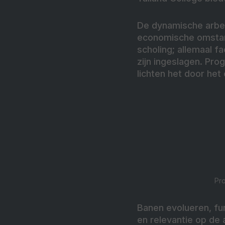
De dynamische arbe
economische omstand
scholing; allemaal f
zijn ingeslagen. P
lichten het door he
Pr
Banen evolueren, fu
en relevantie op de