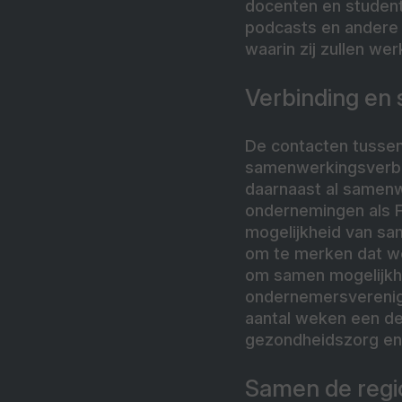
docenten en student
podcasts en andere 
waarin zij zullen we
Verbinding en
De contacten tussen 
samenwerkingsverban
daarnaast al samenw
ondernemingen als F
mogelijkheid van sam
om te merken dat w
om samen mogelijkhe
ondernemersverenigi
aantal weken een dee
gezondheidszorg en l
Samen de regi