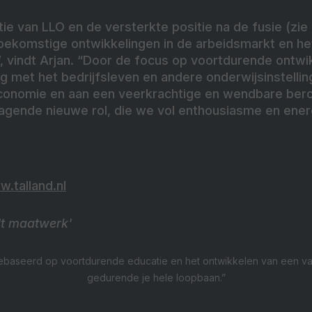
e van LLO en de versterkte positie na de fusie (zie k
toekomstige ontwikkelingen in de arbeidsmarkt en he
, vindt Arjan. “Door de focus op voortdurende ontwik
met het bedrijfsleven en andere onderwijsinstellin
 economie en aan een veerkrachtige en wendbare ber
dagende nieuwe rol, die we vol enthousiasme en ene
.talland.nl
dt maatwerk'
gebaseerd op voortdurende educatie en het ontwikkelen van een va
gedurende je hele loopbaan.”