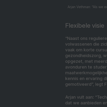
Arjan Vethman: “Als we 
Flexibele visie
“Naast ons regulier
volwassenen die zich
vaak om korte cursus
gezondheidszorg, wel
opgezet, met meerde
avonduren te studer
maatwerkmogelijkhed
kennis en ervaring d
gemotiveerd”, legt Fa
Arjan vult aan: “Tec
dat we aanbieden en