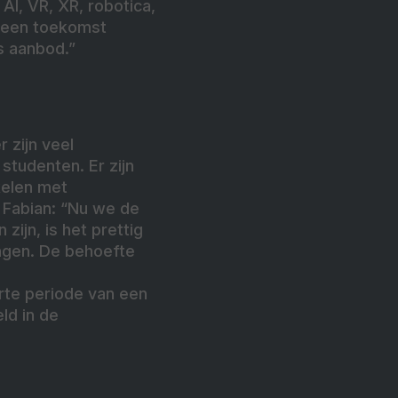
I, VR, XR, robotica,
p een toekomst
s aanbod.”
 zijn veel
studenten. Er zijn
kelen met
 Fabian: “Nu we de
ijn, is het prettig
ngen. De behoefte
rte periode van een
ld in de