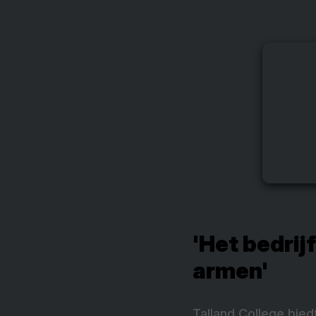
'Het bedri
armen'
Talland College bie