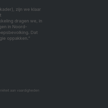
ader), zijn we klaar
t
keling dragen we, in
gen in Noord-
oepsbevolking. Dat
rgie oppakken.”
riëteit aan vaardigheden