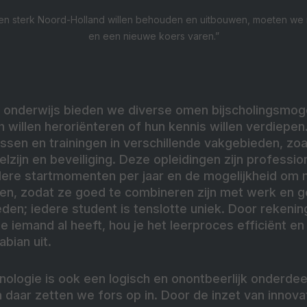
een sterk Noord-Holland willen behouden en uitbouwen, moeten we
en een nieuwe koers varen.”
e onderwijs bieden we diverse omen bijscholingsmog
 willen heroriënteren of hun kennis willen verdiepen.
sen en trainingen in verschillende vakgebieden, zoal
zijn en beveiliging. Deze opleidingen zijn profession
re startmomenten per jaar en de mogelijkheid om m
en, zodat ze goed te combineren zijn met werk en ge
en; iedere student is tenslotte uniek. Door rekeni
ie iemand al heeft, hou je het leerproces efficiënt e
bian uit.
hnologie is ook een logisch en onontbeerlijk onderdee
 daar zetten we fors op in. Door de inzet van innova