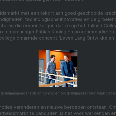
idsmarkt met een tekort aan goed geschoolde krac
igheden, technologische innovaties en de groeiend
actoren die ervoor zorgen dat ze op het Talland Col
rogrammamanager Fabian Koning en programmadirecte
t college omarmde concept ‘Leven Lang Ontwikkelen (
ogrammamanager Fabian Koning en programmadirecteur Arjan Vethm
ncties veranderen en nieuwe beroepen ontstaan. Om
 arbeidsmarkt te behouden, is het voor werkenden 