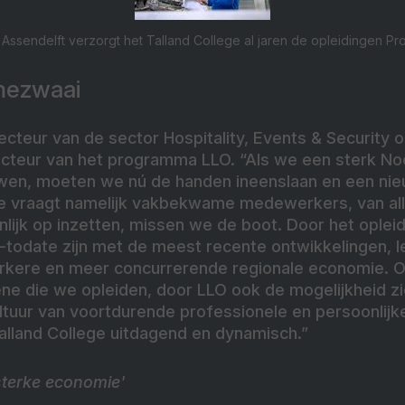
n Assendelft verzorgt het Talland College al jaren de opleidingen P
mezwaai
recteur van de sector Hospitality, Events & Security 
recteur van het programma LLO. “Als we een sterk No
wen, moeten we nú de handen ineenslaan en een nie
 vraagt namelijk vakbekwame medewerkers, van alle
lijk op inzetten, missen we de boot. Door het oplei
p-todate zijn met de meest recente ontwikkelingen, 
erkere en meer concurrerende regionale economie.
gene die we opleiden, door LLO ook de mogelijkheid z
ltuur van voortdurende professionele en persoonlijk
alland College uitdagend en dynamisch.”
sterke economie'