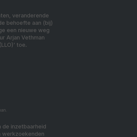
hten, veranderende
e behoefte aan (bij)
lege een nieuwe weg
ur Arjan Vethman
LLO)’ toe.
an.
 de inzetbaarheid
en werkzoekenden