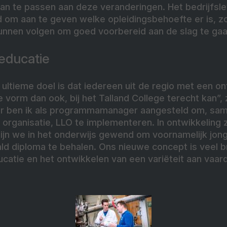
aan te passen aan deze veranderingen. Het bedrijfsl
d om aan te geven welke opleidingsbehoefte er is,
 kunnen volgen om goed voorbereid aan de slag te gaa
educatie
n ultieme doel is dat iedereen uit de regio met een o
 vorm dan ook, bij het Talland College terecht kan”, 
ar ben ik als programmamanager aangesteld om, sa
 organisatie, LLO te implementeren. In ontwikkeling z
zijn we in het onderwijs gewend om voornamelijk jo
ld diploma te behalen. Ons nieuwe concept is veel 
catie en het ontwikkelen van een variëteit aan vaa