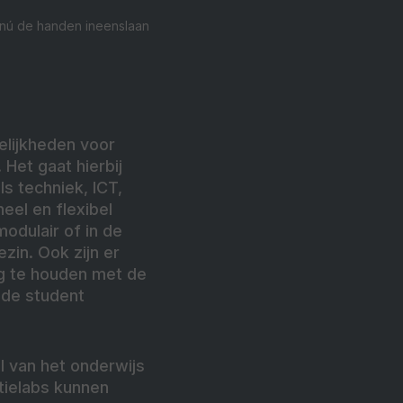
 nú de handen ineenslaan
elijkheden voor
 Het gaat hierbij
s techniek, ICT,
eel en flexibel
odulair of in de
zin. Ook zijn er
ng te houden met de
n de student
l van het onderwijs
tielabs kunnen