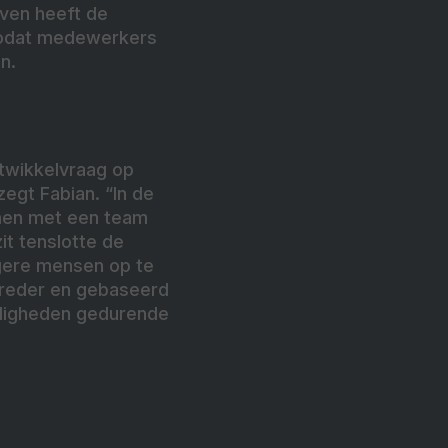
even heeft de
 zodat medewerkers
n.
ntwikkelvraag op
zegt Fabian. “In de
men met een team
it tenslotte de
ngere mensen op te
breder en gebaseerd
rdigheden gedurende