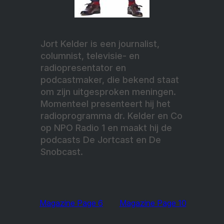
Jort Kelder is een journalist,
columnist, televisie- en
radiopresentator en
podcastmaker, die bekend staat
om zijn uitgesproken meningen.
Momenteel presenteert hij het
radioprogramma dr. Kelder en Co
op NPO Radio 1 en maakt hij de
podcasts De Jortcast en De
Snobcast.
Magazine Page 6
Magazine Page 10