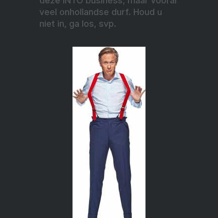
deze INTO business, maar vooral
veel onhollandse durf. Houd u
niet in, ga los, svp.