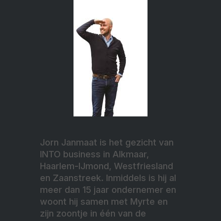
Jorn Janmaat is het gezicht van
INTO business in Alkmaar,
Haarlem-IJmond, Westfriesland
en Zaanstreek. Inmiddels is hij al
meer dan 15 jaar ondernemer en
woont hij samen met Myrte en
zijn zoontje in één van de