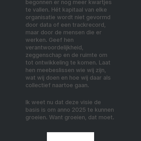
begonnen er nog meer kwartjes
te vallen. Hét kapitaal van elke
organisatie wordt niet gevormd
door data of een trackrecord,
maar door de mensen die er
werken. Geef hen
verantwoordelijkheid,
zeggenschap en de ruimte om
tot ontwikkeling te komen. Laat
hen meebeslissen wie wij zijn,
wat wij doen en hoe wij daar als
collectief naartoe gaan.
Ik weet nu dat deze visie de
basis is om anno 2025 te kunnen
groeien. Want groeien, dat moet.