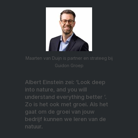
Maarten van Duijn is partner en strateeg bij
Guidon Groep
Albert Einstein zei: ‘Look deep
into nature, and you will
understand everything better ’.
Zo is het ook met groei. Als het
gaat om de groei van jouw
bedrijf kunnen we leren van de
natuur.