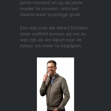
juiste moment en op de juiste
manier te snoeien, ontstaat
daarna weer prachtige groei.
Een wijs man die Albert Einstein,
maar wellicht kunnen wij net zo
wijs zijn als we kijken naar de
natuur om meer te begrijpen.