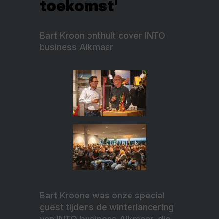
toekomst'
Bart Kroon onthult cover INTO
business Alkmaar
Bart Kroone was onze special
guest tijdens de winterlancering
van INTO business Alkmaar, die