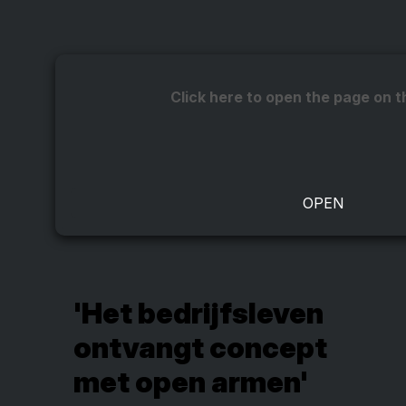
Click here to open the page on t
'Het bedrijfsleven
ontvangt concept
met open armen'