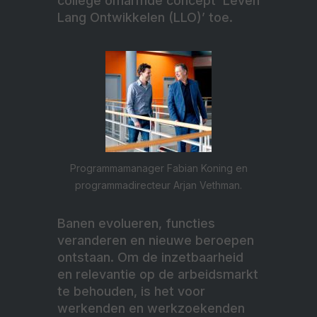
college omarmde concept ‘Leven
Lang Ontwikkelen (LLO)’ toe.
Programmamanager Fabian Koning en
programmadirecteur Arjan Vethman.
Banen evolueren, functies
veranderen en nieuwe beroepen
ontstaan. Om de inzetbaarheid
en relevantie op de arbeidsmarkt
te behouden, is het voor
werkenden en werkzoekenden