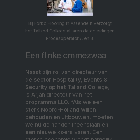
Bij Forbo Flooring in Assendelft verzorgt
het Talland College al jaren de opleidingen
Procesoperator A en B.
Een flinke ommezwaai
Naast zijn rol van directeur van
de sector Hospitality, Events &
Security op het Talland College,
is Arjan directeur van het
programma LLO. “Als we een
sterk Noord-Holland willen
behouden en uitbouwen, moeten
we nú de handen ineenslaan en
een nieuwe koers varen. Een
sterke economie vraagt namelijk