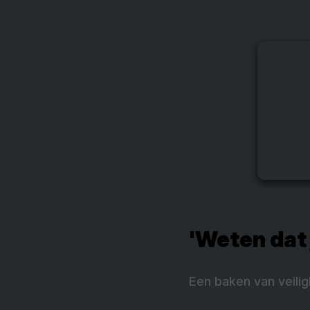
'Weten dat 
Een baken van veilig