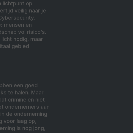
 lichtpunt op
tijd veilig naar je
Cybersecurity.
te: mensen en
schap vol risico’s.
licht nodig, maar
itaal gebied
hebben een goed
iks te halen. Maar
aat criminelen niet
et ondernemers aan
 in de onderneming
 voor laag op,
eming is nog jong,