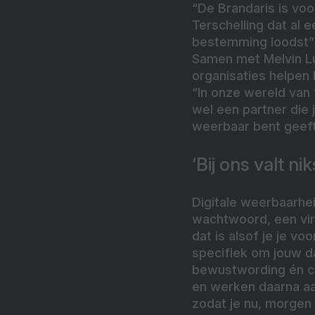
“De Brandaris is voo
Terschelling dat al 
bestemming loodst” 
Samen met Melvin Lui
organisaties helpen 
“In onze wereld van 
wel een partner die 
weerbaar bent geeft
‘Bij ons valt ni
Digitale weerbaarhe
wachtwoord, een viru
dat is alsof je je vo
specifiek om jouw 
bewustwording én co
en werken daarna aa
zodat je nu, morgen 