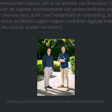
eerbaarder maken; dat is de ambitie van Brandaris C
ver de digitale weerbaarheid van ondernemingen zo
er zeevaarders doet: met helderheid en toewijding, a
olvink en Melvin Luijten helpen bedrijven digitaal t
d die steeds sneller verandert.
Cybersecurity Consultants Melvin Luijten en Maikel Roolvink.