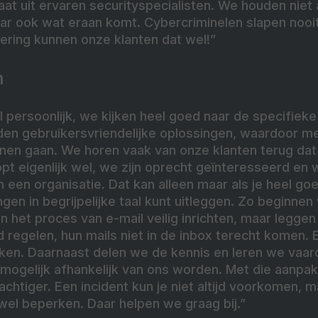
t uit ervaren securityspecialisten. We houden niet a
aar ook wat eraan komt. Cybercriminelen slapen nooi
dering kunnen onze klanten dat wel!”
n
 persoonlijk, we kijken heel goed naar de specifiek
en gebruikersvriendelijke oplossingen, waardoor m
nen gaan. We horen vaak van onze klanten terug dat 
opt eigenlijk wel, we zijn oprecht geïnteresseerd en 
een organisatie. Dat kan alleen maar als je heel goe
ngen in begrijpelijke taal kunt uitleggen. Zo beginnen
n het proces van e-mail veilig inrichten, maar leggen 
d regelen, hun mails niet in de inbox terecht komen. 
eiken. Daarnaast delen we de kennis en leren we vaa
 mogelijk afhankelijk van ons worden. Met die aanpa
htiger. Een incident kun je niet altijd voorkomen, 
wel beperken. Daar helpen we graag bij.”