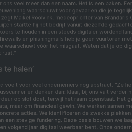
r ons veel meer dan een naam. Het is een baken. Een
eeuwenlang waarschuwt voor gevaar en die je tegelijker
zegt Maikel Roolvink, medeoprichter van Brandaris 
jten startte hij het bedrijf vanuit diezelfde gedach
koers te houden in een steeds digitaler wordend land
firewalls en phishingmails heb je geen vuurtoren met 
je waarschuwt vóór het misgaat. Weten dat je op dig
 rust.”
ks te halen’
id voelt voor veel ondernemers nog abstract. “Ze 
sscanner en denken dan: klaar, bij ons valt verder n
ordeur op slot doet, terwijl het raam openstaat. Het g
data, maar om financieel gewin. We werken samen m
ncrete acties. We identificeren de zwakke plekken
n een stevige fundering. Deze basis bouwen we laag
en volgend jaar digitaal weerbaar bent. Onze ondern