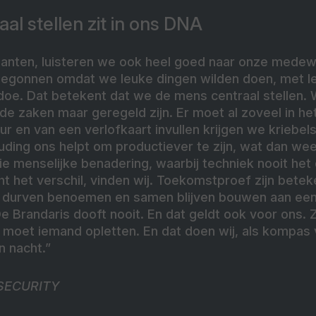
al stellen zit in ons DNA
klanten, luisteren we ook heel goed naar onze medew
egonnen omdat we leuke dingen wilden doen, met l
doe. Dat betekent dat we de mens centraal stellen. 
de zaken maar geregeld zijn. Er moet al zoveel in het 
ur en van een verlofkaart invullen krijgen we kriebels
uding ons helpt om productiever te zijn, wat dan we
ie menselijke benadering, waarbij techniek nooit het 
t het verschil, vinden wij. Toekomstproef zijn beteke
’s durven benoemen en samen blijven bouwen aan ee
De Brandaris dooft nooit. En dat geldt ook voor ons. 
, moet iemand opletten. En dat doen wij, als kompas
 nacht.”
SECURITY