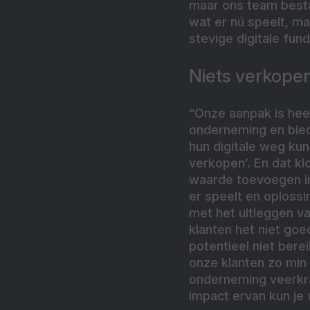
maar ons team bestaa
wat er nú speelt, m
stevige digitale fun
Niets verkope
“Onze aanpak is heel
onderneming en bied
hun digitale weg kun
verkopen’. En dat kl
waarde toevoegen in 
er speelt en oplossi
met het uitleggen va
klanten het niet goe
potentieel niet ber
onze klanten zo min
onderneming veerkrac
impact ervan kun je 