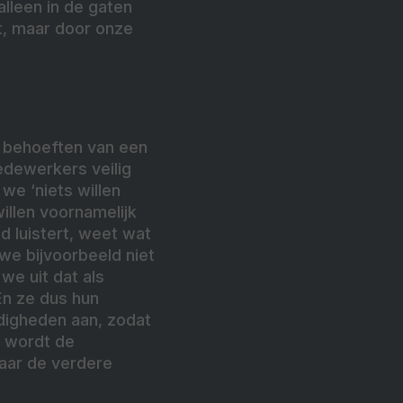
lleen in de gaten
t, maar door onze
e behoeften van een
edewerkers veilig
we ‘niets willen
willen voornamelijk
d luistert, weet wat
 we bijvoorbeeld niet
we uit dat als
En ze dus hun
rdigheden aan, zodat
k wordt de
maar de verdere