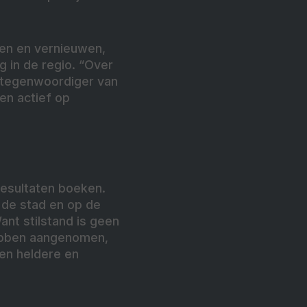
eren en vernieuwen,
 in de regio. “Over
ertegenwoordiger van
en actief op
resultaten boeken.
n de stad en op de
ant stilstand is geen
ebben aangenomen,
een heldere en