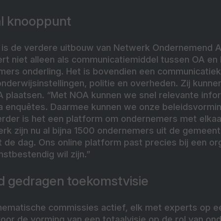
al knooppunt
p is de verdere uitbouw van Netwerk Ondernemend Al
ert niet alleen als communicatiemiddel tussen OA en 
ers onderling. Het is bovendien een communicatiek
nderwijsinstellingen, politie en overheden. Zij kunne
 plaatsen. “Met NOA kunnen we snel relevante infor
ia enquêtes. Daarmee kunnen we onze beleidsvormi
Verder is het een platform om ondernemers met elkaar
werk zijn nu al bijna 1500 ondernemers uit de gemeen
t de dag. Ons online platform past precies bij een or
tbestendig wil zijn.”
d gedragen toekomstvisie
hematische commissies actief, elk met experts op ee
voor de vorming van een totaalvisie op de rol van on