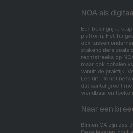
NOA als digita
Een belangrijke sta
platform. Het funge
ook tussen ondernem
stakeholders zoals o
rechtstreeks op NOA
maar ook ophalen v
vanuit de praktijk. 
Leo uit. “In het net
dat aantal groeit me
wendbaar en toekoms
Naar een bree
Binnen OA zijn zes t
Deze leveren input 