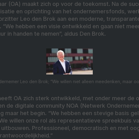
 (OA) maakt zich op voor de toekomst. Na de succe
nisatie en oprichting van het ondernemersfonds, wer
oorzitter Leo den Brok aan een moderne, transparant
. “We hebben een visie ontwikkeld en gaan niet meer
tuur in handen te nemen”, aldus Den Brok.
ndernemer Leo den Brok; “We willen niet alleen meedenken, maar oo
heeft OA zich sterk ontwikkeld, met onder meer de 
n de digitale community NOA (Netwerk Ondernemen
og maar het begin. “We hebben een stevige basis gele
We willen onze rol als representatieve spreekbuis v
r uitbouwen. Professioneel, democratisch en met oo
rantwoordelijkheid.”