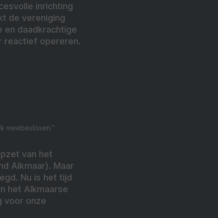
svolle inrichting
kt de vereniging
e en daadkrachtige
 reactief opereren.
k meebeslissen.”
opzet van het
d Alkmaar). Maar
gd. Nu is het tijd
an het Alkmaarse
g voor onze