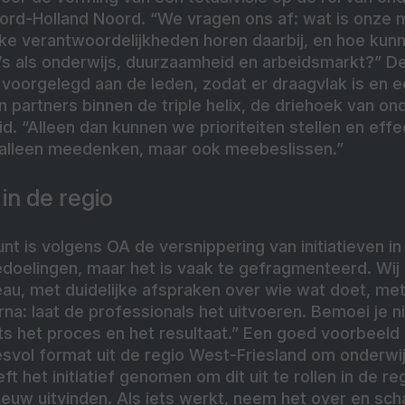
ord-Holland Noord. “We vragen ons af: wat is onze m
ke verantwoordelijkheden horen daarbij, en hoe kun
s als onderwijs, duurzaamheid en arbeidsmarkt?” De 
oorgelegd aan de leden, zodat er draagvlak is en 
 en partners binnen de triple helix, de driehoek van o
d. “Alleen dan kunnen we prioriteiten stellen en effe
t alleen meedenken, maar ook meebeslissen.”
n de regio
nt is volgens OA de versnippering van initiatieven in 
oelingen, maar het is vaak te gefragmenteerd. Wij p
au, met duidelijke afspraken over wie wat doet, me
na: laat de professionals het uitvoeren. Bemoei je n
ts het proces en het resultaat.” Een goed voorbeeld 
vol format uit de regio West-Friesland om onderwij
ft het initiatief genomen om dit uit te rollen in de r
ieuw uitvinden. Als iets werkt, neem het over en scha