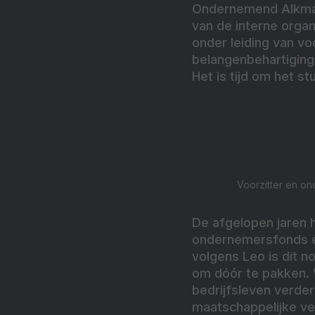
Ondernemend Alkmaar
van de interne orga
onder leiding van v
belangenbehartiging
Het is tijd om het s
Voorzitter en o
De afgelopen jaren 
ondernemersfonds e
volgens Leo is dit n
om dóór te pakken. 
bedrijfsleven verde
maatschappelijke ve