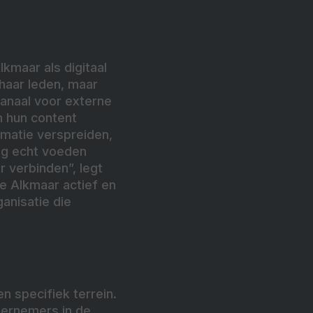
kmaar als digitaal
haar leden, maar
anaal voor externe
n hun content
matie verspreiden,
ng echt voeden
 verbinden”, legt
te Alkmaar actief en
ganisatie die
n specifiek terrein.
dernemers in de