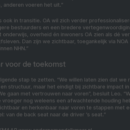
s, anderen voeren het uit.”
is ook in transitie. OA wil zich verder professionalis
gere bestuurders en een bredere vertegenwoordiging
at onderwijs, overheid én inwoners OA zien als dé v
fsleven. Dan zijn we zichtbaar, toegankelijk via NOA 
binnen NHN.”
ar voor de toekomst
lgende stap te zetten. “We willen laten zien dat we 
 en structuur, maar het eindigt bij zichtbare impact i
We gaan met vertrouwen naar voren”, besluit Leo. “W
e vroeger nog weleens een afwachtende houding h
m zichtbaar en herkenbaar naar voren te stappen met 
el: van de back seat naar de driver ’s seat.”