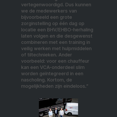
vertegenwoordigd. Dus kunnen
we de medewerkers van
bijvoorbeeld een grote
zorginstelling op één dag op
locatie een BHV/EHBO-herhaling
laten volgen en die desgewenst
combineren met een training in
veilig werken met hulpmiddelen
of tiltechnieken. Ander
voorbeeld: voor een chauffeur
kan een VCA-onderdeel slim
worden geïntegreerd in een
nascholing. Kortom, de
mogelijkheden zijn eindeloos.”