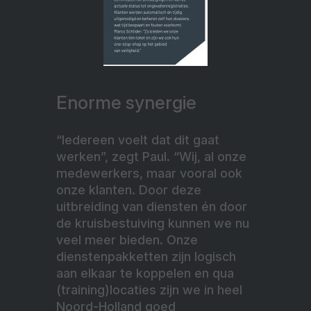
Enorme synergie
“Iedereen voelt dat dit gaat
werken”, zegt Paul. “Wij, al onze
medewerkers, maar vooral ook
onze klanten. Door deze
uitbreiding van diensten én door
de kruisbestuiving kunnen we nu
veel meer bieden. Onze
dienstenpakketten zijn logisch
aan elkaar te koppelen en qua
(training)locaties zijn we in heel
Noord-Holland goed