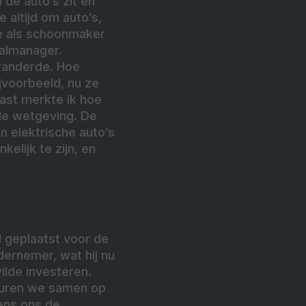
 de auto’s zit en
 altijd om auto’s,
he als schoonmaker
aalmanager.
eranderde. Hoe
jvoorbeeld, nu ze
ast merkte ik hoe
de wetgeving. De
n elektrische auto’s
elijk te zijn, en
l geplaatst voor de
dernemer, wat hij nu
ilde investeren.
sturen we samen op
gens ons de