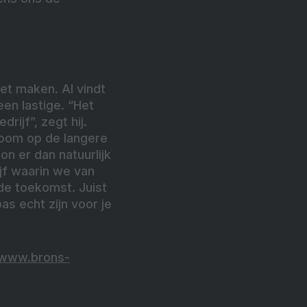
et maken. Al vindt
en lastige. “Het
rijf”, zegt hij.
room op de langere
on er dan natuurlijk
ijf waarin we van
 de toekomst. Juist
as echt zijn voor je
www.brons-