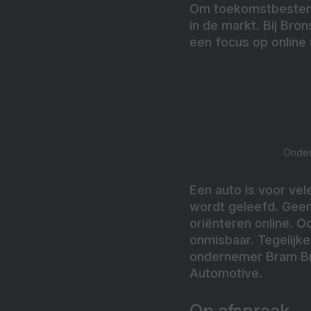
Om toekomstbestendi
in de markt. Bij Bro
een focus op online 
Ondern
Een auto is voor ve
wordt geleefd. Geen
oriënteren online. 
onmisbaar. Tegelijker
ondernemer Bram Bron
Automotive.
Op afspraak