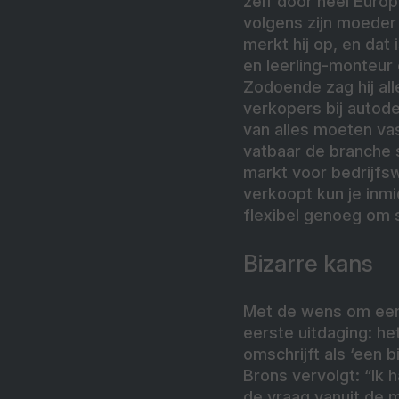
zelf door heel Europa
volgens zijn moeder 
merkt hij op, en dat
en leerling-monteur 
Zodoende zag hij al
verkopers bij autod
van alles moeten va
vatbaar de branche 
markt voor bedrijfsw
verkoopt kun je inmi
flexibel genoeg om 
Bizarre kans
Met de wens om een e
eerste uitdaging: he
omschrijft als ‘een 
Brons vervolgt: “Ik 
de vraag vanuit de 