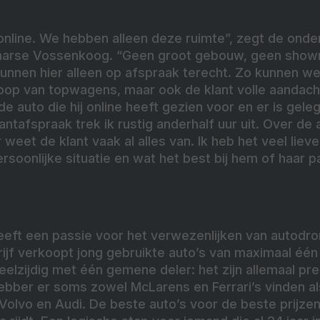
online. We hebben alleen deze ruimte”, zegt de onde
aarse Vossenkoog. “Geen groot gebouw, geen show
unnen hier alleen op afspraak terecht. Zo kunnen we 
oop van topwagens, maar ook de klant volle aanda
de auto die hij online heeft gezien voor en er is gel
antafspraak trek ik rustig anderhalf uur uit. Over de 
 weet de klant vaak al alles van. Ik heb het veel lie
soonlijke situatie en wat het best bij hem of haar pa
eft een passie voor het verwezenlijken van autodr
ijf verkoopt jong gebruikte auto’s van maximaal één 
veelzijdig met één gemene deler: het zijn allemaal 
ebber er soms zowel McLarens en Ferrari’s vinden a
olvo en Audi. De beste auto’s voor de beste prijze