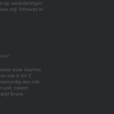
in op veranderingen
e stijl. Oftewel: in
 klant"
evenis waar naartoe
en van A tot Z
genwoordig dan ook
an ooit, meent
drijf Brons