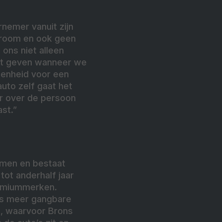
rnemer vanuit zijn
room en ook geen
ons niet alleen
cht geven wanneer we
egenheid voor een
auto zelf gaat het
ver over de persoon
st.”
omen en bestaat
tot anderhalf jaar
premiummerken.
ls meer gangbare
n, waarvoor Brons