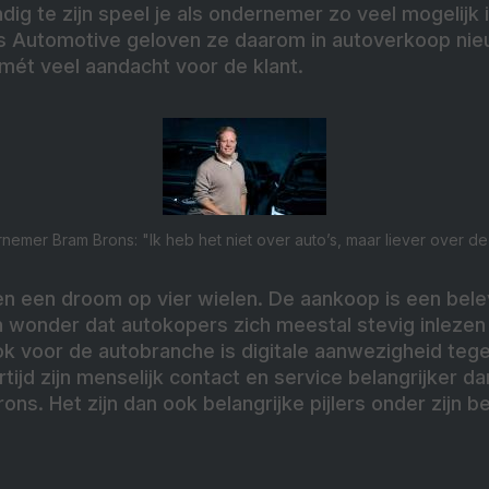
g te zijn speel je als ondernemer zo veel mogelijk 
ns Automotive geloven ze daarom in autoverkoop nieuw
mét veel aandacht voor de klant.
emer Bram Brons: "Ik heb het niet over auto’s, maar liever over de
len een droom op vier wielen. De aankoop is een bel
 wonder dat autokopers zich meestal stevig inlezen 
Ook voor de autobranche is digitale aanwezigheid te
tijd zijn menselijk contact en service belangrijker d
s. Het zijn dan ook belangrijke pijlers onder zijn be