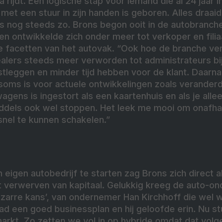
 rijdt. Een logische stap voor iemand die al 24 jaar in
met een stuur in zijn handen is geboren. Alles draaide
 is nog steeds zo. Brons begon ooit in de autobranc
en ontwikkelde zich onder meer tot verkoper en fili
le facetten van het autovak. “Ook hoe de branche v
ealers steeds meer verworden tot administrateurs bi
stleggen en minder tijd hebben voor de klant. Daarna
soms is voor actuele ontwikkelingen zoals verander
agens is ingestort als een kaartenhuis en als je allee
ddels ook wel stoppen. Het leek me mooi om onafhank
snel te kunnen schakelen.”
igen autobedrijf te starten zag Brons zich direct a
t verwerven van kapitaal. Gelukkig kreeg de auto-on
bizarre kans’, van ondernemer Han Kirchhoff die wel w
had een goed businessplan en hij geloofde erin. Nu 
markt. Zo zetten we vol in op hybride omdat dat vol