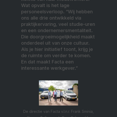
Wat opvalt is het lage
personeelsverloop. “Wij hebben
ons alle drie ontwikkeld via
praktijkervaring, veel studie-uren
en een ondernemersmentaliteit.
Die doorgroeimogelijkheid maakt
onderdeel uit van onze cultuur.
Als je hier initiatief toont, krijg je
de ruimte om verder te komen.
En dat maakt Facta een
interessante werkgever.”
De directie van Facta v.l.n.r. Frank Sminia,