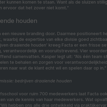
r kunnen komen te staan. Want als de sluizen stilli
 ervoor dat het zover niet komt.”
aiende houden
 een nieuwe branding door. Daarmee positioneert het
, waarbij de expertise van elke divisie goed zichtbaar
jven draaiende houden’ kreeg Facta er een frisse se
, verantwoordelijk en vooruitstrevend. Vier woorden
reffend samenvatten. Kasper legt uit: “Als één team 
len te behalen en zorgen voor verantwoordelijkheid 
eren naar wat de klant echt wil en spelen daar op in.”
 missie: bedrijven draaiende houden
fsschool voor ruim 700 medewerkers laat Facta ook zi
ten van de kennis van haar medewerkers. Wat opvalt 
Wij hebben ons alle drie ontwikkeld via praktijkervar