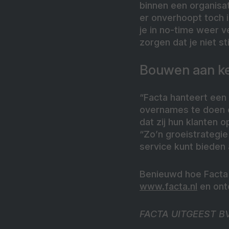
binnen een organisat
er onverhoopt toch 
je in no-time weer v
zorgen dat je niet st
Bouwen aan ke
“Facta hanteert een 
overnames te doen e
dat zij hun klanten 
“Zo’n groeistrategi
service kunt bieden a
Benieuwd hoe Facta 
www.facta.nl
en ontd
FACTA UITGEEST BV 