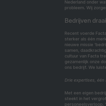
Nederland onder wate
probleem. Wij zorgen
Bedrijven dra
Recent voerde Facta
sterker als één merk
nieuwe missie ‘bedri
samen, daadkrachtig
cultuur van Facta t
gezamenlijk onze doe
ons bedrijf. We luist
Drie expertises, één
Met een eigen bedrij
steekt in het vergro
personeelsverloop. “