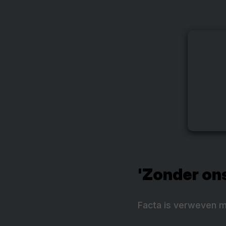
'Zonder ons
Facta is verweven m