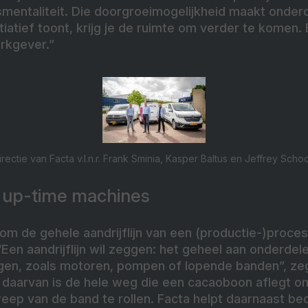
entaliteit. Die doorgroeimogelijkheid maakt onderd
initiatief toont, krijg je de ruimte om verder te komen
rkgever.”
rectie van Facta v.l.n.r. Frank Sminia, Kasper Baltus en Jeffrey Schoo
 up-time machines
 om de gehele aandrijflijn van een (productie-)proces
“Een aandrijflijn wil zeggen: het geheel aan onderdel
en, zoals motoren, pompen of lopende banden”, zeg
daarvan is de hele weg die een cacaoboon aflegt om 
eep van de band te rollen. Facta helpt daarnaast bed