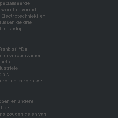
specialiseerde
ie wordt gevormd
 Electrotechniek) en
 tussen de drie
het bedrijf
Frank af. “De
en en verduurzamen
Facta
dustriële
 als
ierbij ontzorgen we
ppen en andere
d de
ons zouden delen van