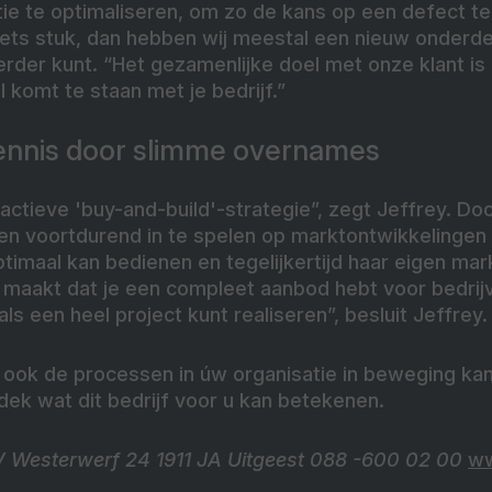
ie te optimaliseren, om zo de kans op een defect te
iets stuk, dan hebben wij meestal een nieuw onderde
erder kunt. “Het gezamenlijke doel met onze klant is
il komt te staan met je bedrijf.”
nnis door slimme overnames
actieve 'buy-and-build'-strategie”, zegt Jeffrey. Do
n voortdurend in te spelen op marktontwikkelingen 
optimaal kan bedienen en tegelijkertijd haar eigen mar
e maakt dat je een compleet aanbod hebt voor bedrijv
ls een heel project kunt realiseren”, besluit Jeffrey.
ook de processen in úw organisatie in beweging kan
ek wat dit bedrijf voor u kan betekenen.
Westerwerf 24 1911 JA Uitgeest 088 -600 02 00
ww