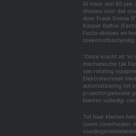
Al meer dan 65 jaar 
divisies voor dat cr
door Frank Sminia (F
Kasper Baltus (Facta
Facta-divisies en ho
toekomstbestendig bl
“Onze kracht zit ‘m i
mechanische tak Fac
van rotating equipm
Elektrotechniek bied
automatisering tot i
projectorganisatie g
klanten volledig: va
Tot haar klanten b
(semi-)overheden, m
voedingsmiddelenind