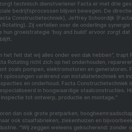
zorgt technisch dienstverlener Facta er met drie ge
uciale bedrijfsprocessen blijven bewegen. De direct
acta Constructietechniek), Jeffrey Schoordijk (Facta
 Rotating). Zij vertellen over de onderlinge synergie
e hun groeistrategie ‘buy and build’ ervoor zorgt dat 
ijft.
n het feit dat wij alles onder een dak hebben”, trapt 
ta Rotating richt zich op het onderhouden, reparer
ent zoals pompen, elektromotoren en generatoren. 
t oplossingen variërend van installatietechniek en in
nspecties en onderhoud. Facta Constructietechniek is
especialiseerd in hoogwaardige staalconstructies. H
n inspectie tot ontwerp, productie en montage.”
ehoren dan ook grote pretparken, hoogheemraadscha
aar ook staalfabrieken, ziekenhuizen en bijvoorbeel
ustrie. “Wij zeggen weleens gekscherend: zonder 