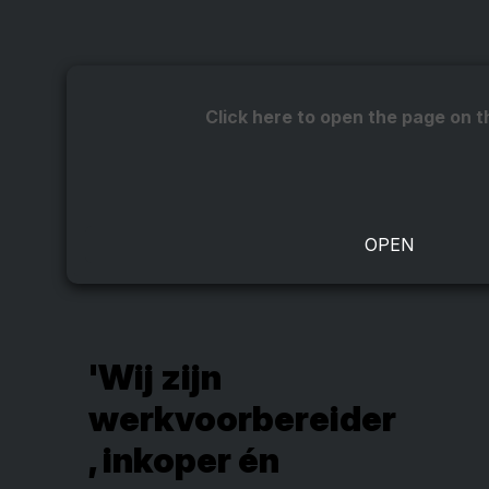
Click here to open the page on t
'Wij zijn
werkvoorbereider
, inkoper én