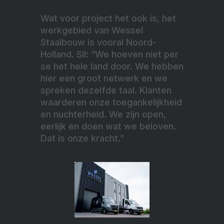
Wat voor project het ook is, het
werkgebied van Wessel
Staalbouw is vooral Noord-
Holland. Sil: “We hoeven niet per
se het hele land door. We hebben
hier een groot netwerk en we
spreken dezelfde taal. Klanten
waarderen onze toegankelijkheid
en nuchterheid. We zijn open,
eerlijk en doen wat we beloven.
Dat is onze kracht.”