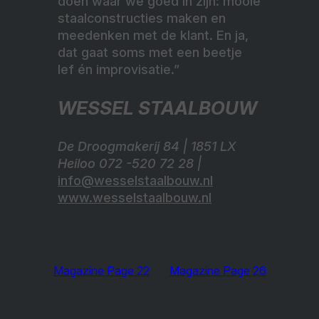
doen waar we goed in zijn: mooie
staalconstructies maken en
meedenken met de klant. En ja,
dat gaat soms met een beetje
lef én improvisatie.”
WESSEL STAALBOUW
De Droogmakerij 84 | 1851 LX
Heiloo 072 -520 72 28 |
info@wesselstaalbouw.nl
www.wesselstaalbouw.nl
Magazine Page 22
Magazine Page 26