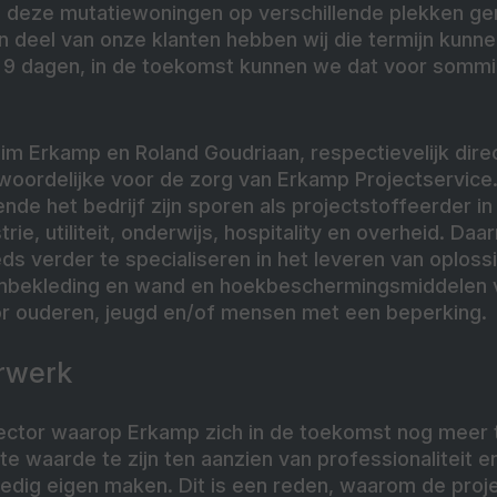
an deze mutatiewoningen op verschillende plekken g
n deel van onze klanten hebben wij die termijn kunn
 9 dagen, in de toekomst kunnen we dat voor sommi
Tim Erkamp en Roland Goudriaan, respectievelijk dire
oordelijke voor de zorg van Erkamp Projectservice. 
ende het bedrijf zijn sporen als projectstoffeerder i
rie, utiliteit, onderwijs, hospitality en overheid. Daa
eds verder te specialiseren in het leveren van oploss
ambekleding en wand en hoekbeschermingsmiddelen 
r ouderen, jeugd en/of mensen met een beperking.
erwerk
sector waarop Erkamp zich in de toekomst nog meer t
te waarde te zijn ten aanzien van professionaliteit en
ledig eigen maken. Dit is een reden, waarom de proj