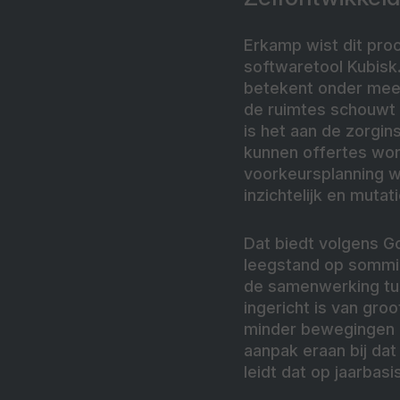
Erkamp wist dit pro
softwaretool Kubisk
betekent onder mee
de ruimtes schouwt o
is het aan de zorgin
kunnen offertes wor
voorkeursplanning w
inzichtelijk en mut
Dat biedt volgens Go
leegstand op sommige
de samenwerking tu
ingericht is van gro
minder bewegingen o
aanpak eraan bij dat
leidt dat op jaarbas