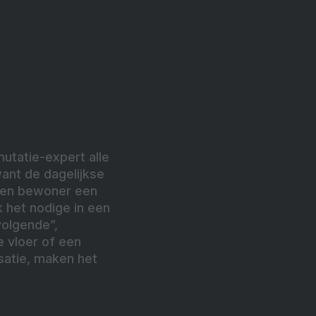
utatie-expert alle
want de dagelijkse
 een bewoner een
 het nodige in een
olgende”,
e vloer of een
isatie, maken het