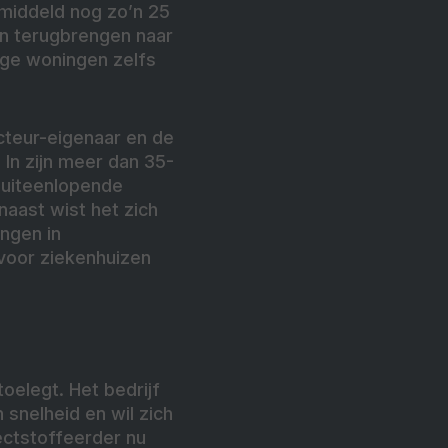
emiddeld nog zo’n 25
en terugbrengen naar
ge woningen zelfs
cteur-eigenaar en de
In zijn meer dan 35-
n uiteenlopende
rnaast wist het zich
ingen in
voor ziekenhuizen
oelegt. Het bedrijf
 snelheid en wil zich
ectstoffeerder nu