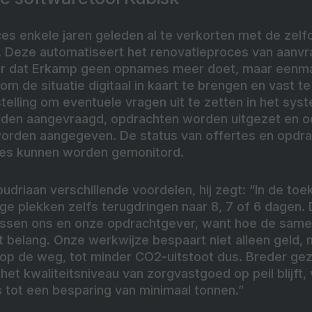
ces enkele jaren geleden al te verkorten met de zel
. Deze automatiseert het renovatieproces van aanvra
r dat Erkamp geen opnames meer doet, maar eenma
m de situatie digitaal in kaart te brengen en vast t
stelling om eventuele vragen uit te zetten in het sys
den aangevraagd, opdrachten worden uitgezet en o
orden aangegeven. De status van offertes en opdrach
aties kunnen worden gemonitord.
udriaan verschillende voordelen, hij zegt: “In de t
 plekken zelfs terugdringen naar 8, 7 of 6 dagen. D
ssen ons en onze opdrachtgever, want hoe de sam
ot belang. Onze werkwijze bespaart niet alleen geld, 
p de weg, tot minder CO2-uitstoot dus. Breder gez
 het kwaliteitsniveau van zorgvastgoed op peil blijft,
is tot een besparing van minimaal tonnen.”