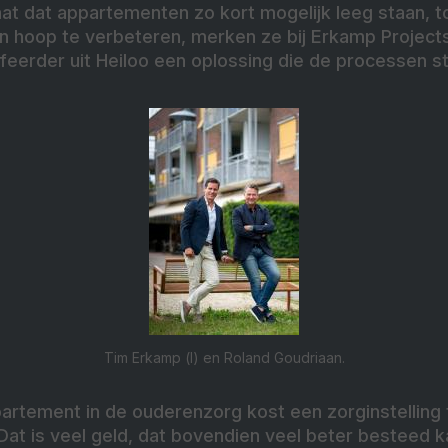
aat dat appartementen zo kort mogelijk leeg staan, to
 hoop te verbeteren, merken ze bij Erkamp Projects
feerder uit Heiloo een oplossing die de processen st
Tim Erkamp (l) en Roland Goudriaan.
artement in de ouderenzorg kost een zorginstelling
Dat is veel geld, dat bovendien veel beter besteed 