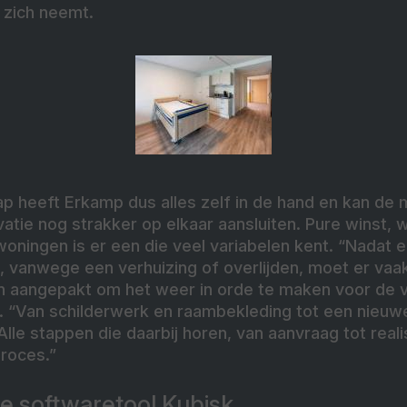
 zich neemt.
 heeft Erkamp dus alles zelf in de hand en kan de m
atie nog strakker op elkaar aansluiten. Pure winst, 
woningen is er een die veel variabelen kent. “Nadat
, vanwege een verhuizing of overlijden, moet er vaak
 aangepakt om het weer in orde te maken voor de v
p. “Van schilderwerk en raambekleding tot een nieuw
Alle stappen die daarbij horen, van aanvraag tot real
proces.”
e softwaretool Kubisk