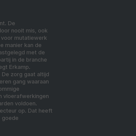
nt. De
door nooit mis, ook
nd voor mutatiewerk
ze manier kan de
vastgelegd met de
artij in de branche
zegt Erkamp.
De zorg gaat altijd
veren gang waaraan
Sommige
n vloerafwerkingen
arden voldoen.
recteur op. Dat heeft
n goede