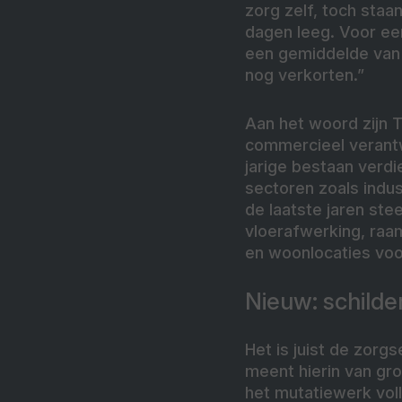
zorg zelf, toch sta
dagen leeg. Voor ee
een gemiddelde van
nog verkorten.”
Aan het woord zijn 
commercieel verantw
jarige bestaan verdi
sectoren zoals indust
de laatste jaren ste
vloerafwerking, ra
en woonlocaties voo
Nieuw: schild
Het is juist de zorg
meent hierin van gro
het mutatiewerk vol