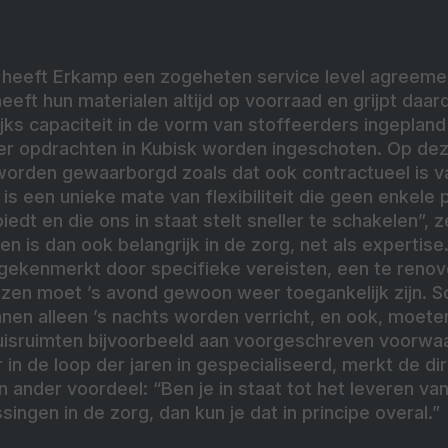
 heeft Erkamp een zogeheten service level agreeme
eeft hun materialen altijd op voorraad en grijpt daar
lijks capaciteit in de vorm van stoffeerders ingepla
er opdrachten in Kubisk worden ingeschoten. Op de
worden gewaarborgd zoals dat ook contractueel is 
is een unieke mate van flexibiliteit die geen enkele p
edt en die ons in staat stelt sneller te schakelen”, 
is dan ook belangrijk in de zorg, net als expertise. 
gekenmerkt door specifieke vereisten, een te reno
zen moet ’s avond gewoon weer toegankelijk zijn. 
n alleen ’s nachts worden verricht, en ook, moete
uisruimten bijvoorbeeld aan voorgeschreven voorwa
 in de loop der jaren in gespecialiseerd, merkt de di
 ander voordeel: “Ben je in staat tot het leveren va
singen in de zorg, dan kun je dat in principe overal.”