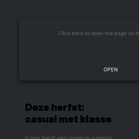
Click here to open the page on t
Deze herfst:
casual met klasse
Iconic biedt een iconisch aanbod