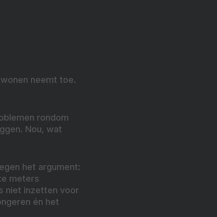
e wonen neemt toe.
problemen rondom
eggen. Nou, wat
 tegen het argument:
nte meters
 niet inzetten voor
ongeren én het