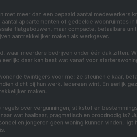
jven met meer dan een bepaald aantal medewerkers kr
 aantal appartementen of gedeelde woonruimtes in 
ssale flatgebouwen, maar compacte, betaalbare unit
jven aantrekkelijker maken als werkgever.
d, waar meerdere bedrijven onder één dak zitten. 
 eerlijk: daar kan best wat vanaf voor starterswonin
nwonende twintigers voor me: ze steunen elkaar, bet
ien dicht bij hun werk. Iedereen wint. En eerlijk gez
ekkelijker maken.
regels over vergunningen, stikstof en bestemmings
en naar wat haalbaar, pragmatisch en broodnodig is? 
neel en jongeren geen woning kunnen vinden, ligt h
s.