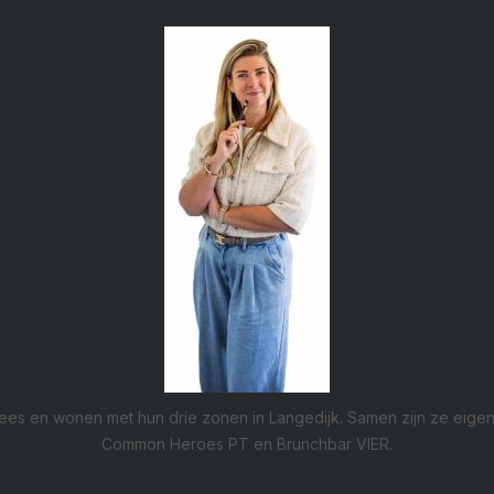
es en wonen met hun drie zonen in Langedijk. Samen zijn ze eige
Common Heroes PT en Brunchbar VIER.