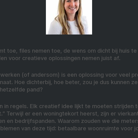
 toe, files nemen toe, de wens om dicht bij huis t
en voor creatieve oplossingen nemen juist af.
k werken (of andersom) is een oplossing voor veel 
aat. Hoe dichterbij, hoe beter, zou je dus kunnen z
 hetzelfde pand?
 in regels. Elk creatief idee lijkt te moeten strijden
.” Terwijl er een woningtekort heerst, zijn er vierka
ren en bedrijfspanden. Waarom zouden we die meters
oblemen van deze tijd: betaalbare woonruimte voor j