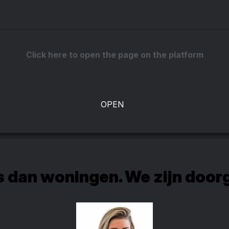
Click here to open the page on the platform
s dan woningen. We zijn door