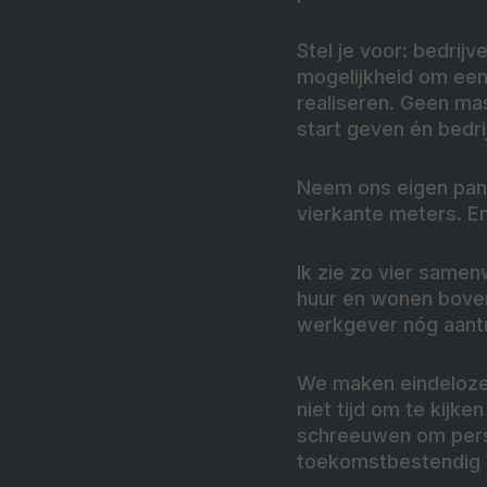
Stel je voor: bedri
mogelijkheid om een
realiseren. Geen ma
start geven én bedri
Neem ons eigen pan
vierkante meters. En
Ik zie zo vier same
huur en wonen bovend
werkgever nóg aantr
We maken eindeloze 
niet tijd om te kijk
schreeuwen om perso
toekomstbestendig i