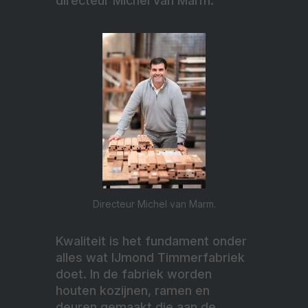
directeur Michel van Marm.
Directeur Michel van Marm.
Kwaliteit is het fundament onder
alles wat IJmond Timmerfabriek
doet. In de fabriek worden
houten kozijnen, ramen en
deuren gemaakt die aan de