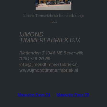
IJmond Timmerfabriek benut elk stukje
hout.
IJMOND
TIMMERFABRIEK B.V.
Rietlanden 7 1948 NE Beverwijk
0251 -26 20 99
info@ijmondtimmerfabriek.nl
www.ijmondtimmerfabriek.nl
Magazine Page 74
Magazine Page 78