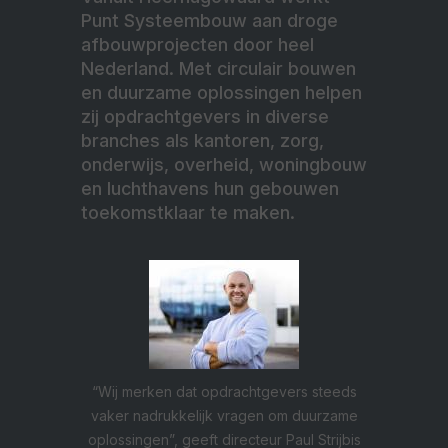
Punt Systeembouw aan droge
afbouwprojecten door heel
Nederland. Met circulair bouwen
en duurzame oplossingen helpen
zij opdrachtgevers in diverse
branches als kantoren, zorg,
onderwijs, overheid, woningbouw
en luchthavens hun gebouwen
toekomstklaar te maken.
“Wij merken dat opdrachtgevers steeds
vaker nadrukkelijk vragen om duurzame
oplossingen”, geeft directeur Paul Strijbis