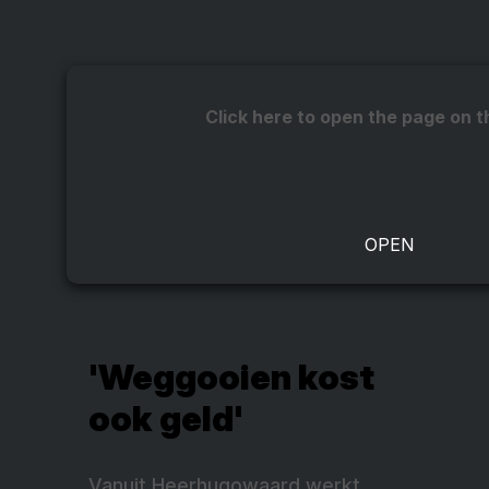
Click here to open the page on t
'Weggooien kost
ook geld'
Vanuit Heerhugowaard werkt