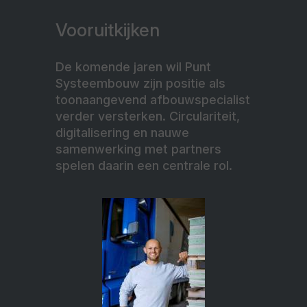
Vooruitkijken
De komende jaren wil Punt
Systeembouw zijn positie als
toonaangevend afbouwspecialist
verder versterken. Circulariteit,
digitalisering en nauwe
samenwerking met partners
spelen daarin een centrale rol.