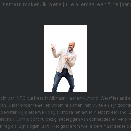
ernemers maken. Ik wens jullie allemaal een fijne jaar
icht van INTO business in Alkmaar, Haarlem-IJmond, Westfriesland 
r dan 15 jaar ondernemer en woont hij samen met Myrte en zijn zoont
ewater. Hij is elke werkdag zichtbaar en actief in Noord-Holland. Zij
rschap. Jorn is continu bezig met leggen van connecties en verbi
n regio’s. Zijn slogan luidt: “Het gaat erom wie je bent maar zeker ook 