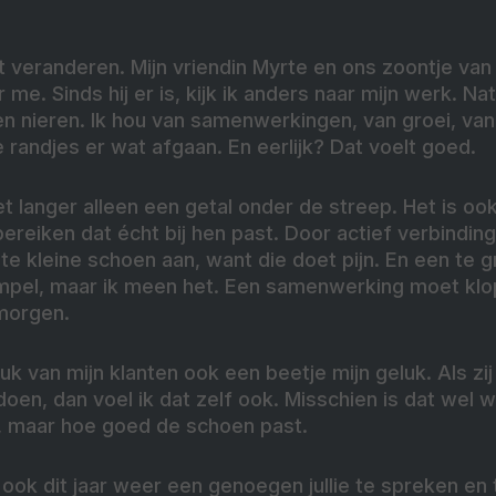
t veranderen. Mijn vriendin Myrte en ons zoontje van
e. Sinds hij er is, kijk ik anders naar mijn werk. Natuu
n nieren. Ik hou van samenwerkingen, van groei, van 
randjes er wat afgaan. En eerlijk? Dat voelt goed.
et langer alleen een getal onder de streep. Het is oo
bereiken dat écht bij hen past. Door actief verbindin
 te kleine schoen aan, want die doet pijn. En een te g
simpel, maar ik meen het. Een samenwerking moet klo
morgen.
eluk van mijn klanten ook een beetje mijn geluk. Als zi
doen, dan voel ik dat zelf ook. Misschien is dat wel 
t, maar hoe goed de schoen past.
j ook dit jaar weer een genoegen jullie te spreken en