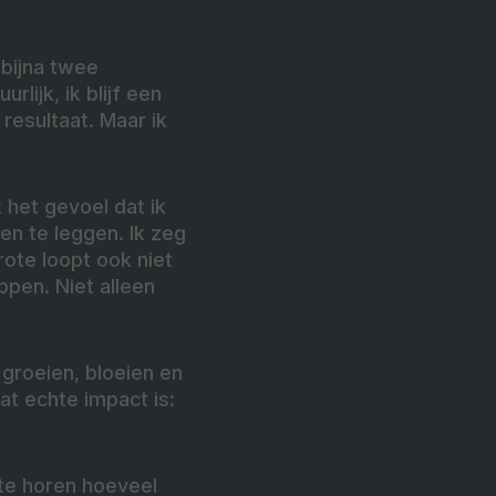
 bijna twee
rlijk, ik blijf een
resultaat. Maar ik
k het gevoel dat ik
gen te leggen. Ik zeg
rote loopt ook niet
ppen. Niet alleen
j groeien, bloeien en
wat echte impact is:
 te horen hoeveel