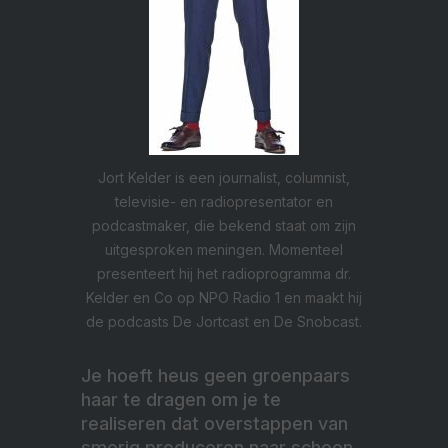
Jort Kelder is een journalist, columnist,
televisie- en radiopresentator en
podcastmaker, die bekend staat om zijn
uitgesproken meningen. Momenteel
presenteert hij het radioprogramma dr.
Kelder en Co op NPO Radio 1 en maakt hij
de podcasts De Jortcast en De Snobcast.
Je hoeft heus geen groenpaars
haar te dragen om je te
realiseren dat overstappen van
smerig produceren naar schoon