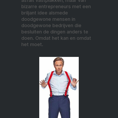
asfalt vastplakken, maar van
bizarre entrepreneurs met een
briljant idee alsmede
doodgewone mensen in
doodgewone bedrijven die
besluiten de dingen anders te
doen. Omdat het kan en omdat
het moet.