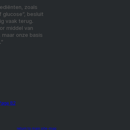
rediënten, zoals
f glucose”, besluit
ig vaak terug.
or middel van
, maar onze basis
.”
Page 82
return to main site-map