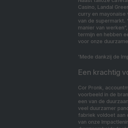
Naast talloze cafeta
Casino, Landal Gree
curry en mayonaise 
van de supermarkt. “H
manier van werken”, 
termijn en hebben e
voor onze duurzame 
'Mede dankzij de Im
Een krachtig v
Cor Pronk, accountma
voorbeeld in de bra
een van de duurzaam
veel duurzamer pand
fabriek voldoet aan
van onze Impactleni