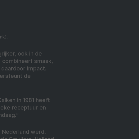
nk).
jker, ook in de
f, combineert smaak,
t daardoor impact.
ersteunt de
Kalken in 1981 heeft
nieke receptuur en
ndaag.”
n Nederland werd.