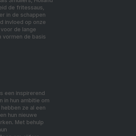
als Smullers, Holland
id de fritessaus,
er in de schappen
ijd invloed op onze
 voor de lange
n vormen de basis
ls een inspirerend
n in hun ambitie om
 hebben ze al een
 en hun nieuwe
erken. Met behulp
hun