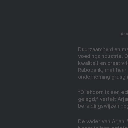
Arj
Duurzaamheid en maa
voedingsindustrie. 
kwaliteit en creati
Rabobank, met haar 
onderneming graag i
“Oliehoorn is een ech
gelegd,” vertelt Arja
bereidingswijzen no
De vader van Arjan,