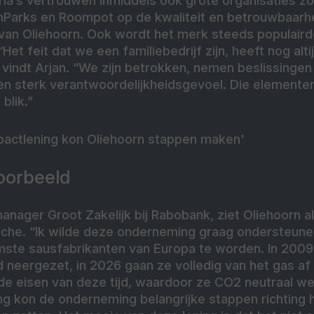
ria’s vertrouwen inmiddels ook grote organisaties zo
nParks en Roompot op de kwaliteit en betrouwbaarhe
van Oliehoorn. Ook wordt het merk steeds populaird
et feit dat we een familiebedrijf zijn, heeft nog alt
vindt Arjan. “We zijn betrokken, nemen beslissingen
en sterk verantwoordelijkheidsgevoel. Die elemente
blik.”
pactlening kon Oliehoorn stappen maken'
oorbeeld
nager Groot Zakelijk bij Rabobank, ziet Oliehoorn a
nche. “Ik wilde deze onderneming graag ondersteune
ste sausfabrikanten van Europa te worden. In 2009
 neergezet, in 2026 gaan ze volledig van het gas af
 de eisen van deze tijd, waardoor ze CO2 neutraal w
ng kon de onderneming belangrijke stappen richting 