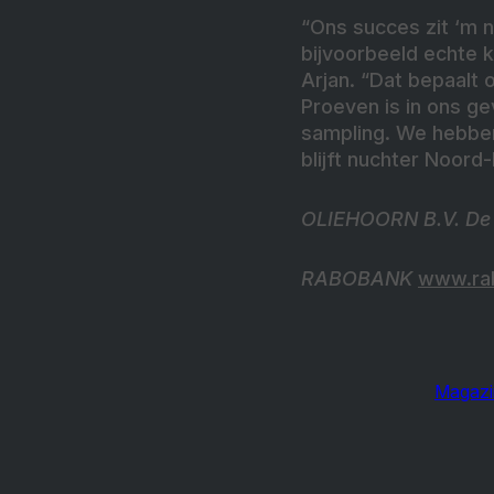
“Ons succes zit ‘m n
bijvoorbeeld echte kr
Arjan. “Dat bepaalt
Proeven is in ons g
sampling. We hebben
blijft nuchter Noord
OLIEHOORN B.V. De
RABOBANK
www.ra
Magazi