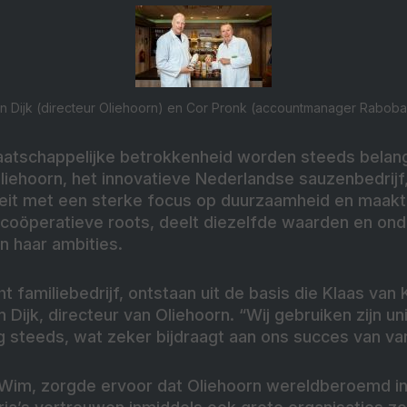
an Dijk (directeur Oliehoorn) en Cor Pronk (accountmanager Raboba
tschappelijke betrokkenheid worden steeds belangri
Oliehoorn, het innovatieve Nederlandse sauzenbedrij
viteit met een sterke focus op duurzaamheid en maak
coöperatieve roots, deelt diezelfde waarden en ond
n haar ambities.
t familiebedrijf, ontstaan uit de basis die Klaas van 
n Dijk, directeur van Oliehoorn. “Wij gebruiken zijn u
g steeds, wat zeker bijdraagt aan ons succes van va
 Wim, zorgde ervoor dat Oliehoorn wereldberoemd i