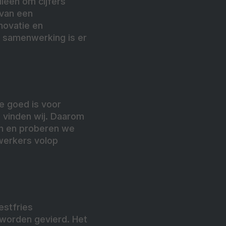
lleen om cijfers
 van een
novatie en
e samenwerking is er
ie goed is voor
 vinden wij. Daarom
n en proberen we
werkers volop
estfries
worden gevierd. Het