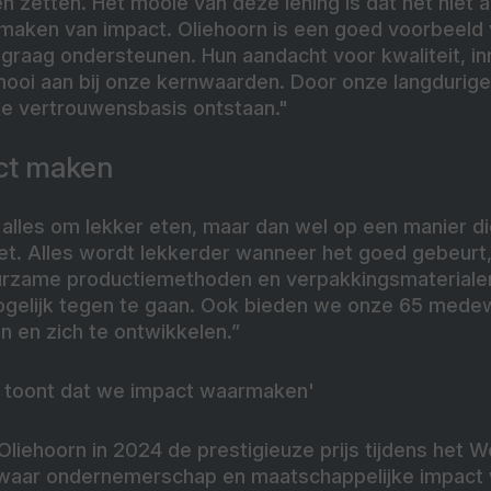
zetten. Het mooie van deze lening is dat het niet a
 maken van impact. Oliehoorn is een goed voorbeeld
graag ondersteunen. Hun aandacht voor kwaliteit, in
mooi aan bij onze kernwaarden. Door onze langdurig
e vertrouwensbasis ontstaan."
act maken
it alles om lekker eten, maar dan wel op een manier d
t. Alles wordt lekkerder wanneer het goed gebeurt,
uurzame productiemethoden en verpakkingsmateriale
mogelijk tegen te gaan. Ook bieden we onze 65 mede
n en zich te ontwikkelen.”
ng toont dat we impact waarmaken'
Oliehoorn in 2024 de prestigieuze prijs tijdens het W
waar ondernemerschap en maatschappelijke impact 