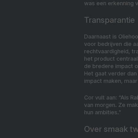
was een erkenning vo
Transparantie
Daarnaast is Oliehoo
voor bedrijven die 
rechtvaardigheid, tr
het product centraa
de bredere impact op 
Het gaat verder dan 
impact maken, maar 
Cor vult aan: “Als R
van morgen. Ze make
hun ambities.”
Over smaak tw