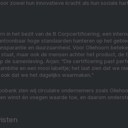
or zowel hun innovatieve kracht als hun sociale hart
rn in het bezit van de B Corpcertificering, een inter
aantoonbaar hoge standaarden hanteren op het gebie
ansparantie en duurzaamheid. Voor Oliehoorn betekent
l staat, maar ook de mensen achter het product, de 
de samenleving. Arjan: “Die certificering past perfect
ambitie en een mooi labeltje; het laat zien dat we nie
ook dat we het dagelijks waarmaken.”
abobank zien wij circulaire ondernemers zoals Olieho
n winst én voegen waarde toe, en daarom ondersteu
isten