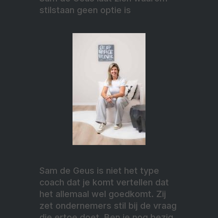
stilstaan geen optie is
Sam de Geus is niet het type
coach dat je komt vertellen dat
het allemaal wel goedkomt. Zij
zet ondernemers stil bij de vraag
die ertoe doet. Ben je nog bezig