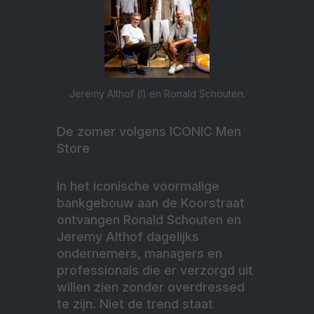
Jeremy Althof (l) en Ronald Schouten.
De zomer volgens ICONIC Men
Store
In het iconische voormalige
bankgebouw aan de Koorstraat
ontvangen Ronald Schouten en
Jeremy Althof dagelijks
ondernemers, managers en
professionals die er verzorgd uit
willen zien zonder overdressed
te zijn. Niet de trend staat